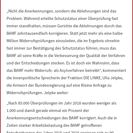
LINKS
„Nicht die Anerkennungen, sondern die Ablehnungen sind das
Problem. Während erteilte Schutzstatus einer Überprüfung fast
DATENSCHUTZERKLÄRUNG
immer standhalten, müssen Gerichte die Ablehnungen durch das
BAMF zehntausendfach korrigieren. Statt jetzt mehr als eine halbe
IMPRESSUM
Million Widerrufsprüfungen einzuleiten, die im Ergebnis ohnehin
fast immer zur Bestätigung des Schutzstatus führen, muss das
BAMF all seine Kräfte in die Verbesserung der Qualität der Verfahren
und der Entscheidungen stecken. Es ist doch ein Wahnsinn, dass
das BAMF mehr Widerrufs- als Asylverfahren betreibt“, kommentiert
die innenpolitische Sprecherin der Fraktion DIE LINKE, Ulla Jelpke,
die Antwort der Bundesregierung auf eine Kleine Anfrage zu
Widerrufsprüfungen. Jelpke weiter:
„Nach 85.000 Überprüfungen im Jahr 2018 wurden weniger als
1.000 und damit gerade einmal ein Prozent der
Anerkennungsentscheidungen des BAMF korrigiert. Auch die in
Zeiten starker Arbeitsbelastung des BAMF getroffenen
Entscheidungen der Jahre 2015 und 2016 erwiesen sich zu 99