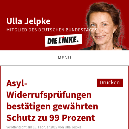
Ulla Jelpke
MITGLIED DES DEUTSCHEN BUNDESTAGES
MENU
THEMEN
Asyl-
Drucken
BUNDESTAG
Widerrufsprüfungen
bestätigen gewährten
PRESSE
Schutz zu 99 Prozent
ZUR PERSON
Veröffentlicht am
18. Februar 2019
von
Ulla Jelpke