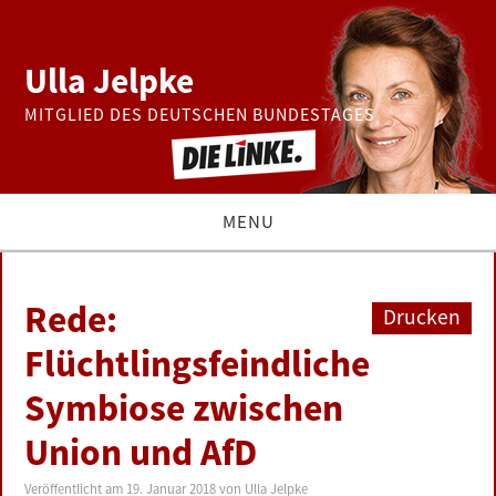
Ulla Jelpke
MITGLIED DES DEUTSCHEN BUNDESTAGES
MENU
THEMEN
Rede:
Drucken
BUNDESTAG
Flüchtlingsfeindliche
Symbiose zwischen
PRESSE
Union und AfD
ZUR PERSON
Veröffentlicht am
19. Januar 2018
von
Ulla Jelpke