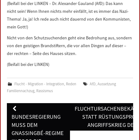
(Beifall bei der LINKEN – Dr. Alexander Gauland (AfD): Das kann
nicht sein! Wenn Ihnen nichts mehr einfällt, ist es immer das Nazi-
Thema! Ja, ja! Ich rede auch nicht dauernd von den Kommunisten,
mein Gott!)
Nicht von den Schutzsuchenden geht eine Bedrohung aus, sondern
von den geistigen Brandstiftern, die vor allen Dingen auf dieser –
der rechten – Seite des Hauses sitzen.
(Beifall bei der LINKEN)
Flucht - Migration - Integration
,
Reden
AfD
,
Aussetzung
Familiennachzug
,
Rassismus
Post
FLUCHTURSACHENBEKÄM
navigation
BUNDESREGIERUNG
STATT RÜSTUNGSPROFI
MUSS DEM
ANGRIFFSKRIEG DER
GNASSINGBÉ-REGIME