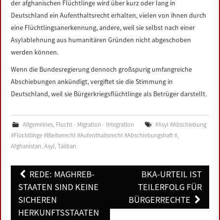
der afghanischen Flüchtlinge wird über kurz oder lang in
Deutschland ein Aufenthaltsrecht erhalten, vielen von ihnen durch
eine Flüchtlingsanerkennung, andere, weil sie selbst nach einer
Asylablehnung aus humanitären Gründen nicht abgeschoben
werden können.
Wenn die Bundesregierung dennoch großspurig umfangreiche
Abschiebungen ankündigt, vergiftet sie die Stimmung in
Deutschland, weil sie Bürgerkriegsflüchtlinge als Betrüger darstellt.
Allgemeines
,
Flucht - Migration - Integration
#Asyl #Abschiebung
#Flüchtlinge #Bleiberecht #Aufenthaltsrecht #Abschiebungshaft #
,
Afghanistan
,
Asyl
,
Taliban
Post
REDE: MAGHREB-
BKA-URTEIL IST
navigation
STAATEN SIND KEINE
TEILERFOLG FÜR
SICHEREN
BÜRGERRECHTE
HERKUNFTSSTAATEN