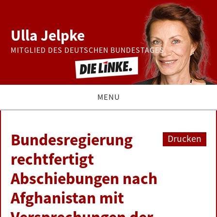
Ulla Jelpke
MITGLIED DES DEUTSCHEN BUNDESTAGES
MENU
THEMEN
Bundesregierung
Drucken
BUNDESTAG
rechtfertigt
Abschiebungen nach
PRESSE
Afghanistan mit
ZUR PERSON