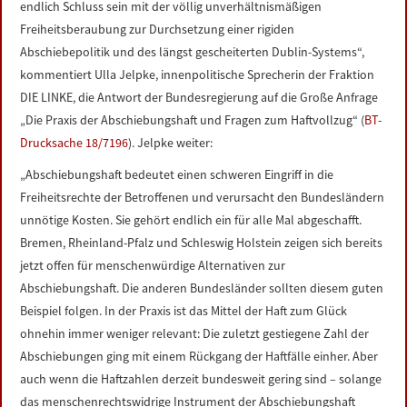
endlich Schluss sein mit der völlig unverhältnismäßigen
LINKS
Freiheitsberaubung zur Durchsetzung einer rigiden
Abschiebepolitik und des längst gescheiterten Dublin-Systems“,
DATENSCHUTZERKLÄRUNG
kommentiert Ulla Jelpke, innenpolitische Sprecherin der Fraktion
DIE LINKE, die Antwort der Bundesregierung auf die Große Anfrage
IMPRESSUM
„Die Praxis der Abschiebungshaft und Fragen zum Haftvollzug“ (
BT-
Drucksache 18/7196
). Jelpke weiter:
„Abschiebungshaft bedeutet einen schweren Eingriff in die
Freiheitsrechte der Betroffenen und verursacht den Bundesländern
unnötige Kosten. Sie gehört endlich ein für alle Mal abgeschafft.
Bremen, Rheinland-Pfalz und Schleswig Holstein zeigen sich bereits
jetzt offen für menschenwürdige Alternativen zur
Abschiebungshaft. Die anderen Bundesländer sollten diesem guten
Beispiel folgen. In der Praxis ist das Mittel der Haft zum Glück
ohnehin immer weniger relevant: Die zuletzt gestiegene Zahl der
Abschiebungen ging mit einem Rückgang der Haftfälle einher. Aber
auch wenn die Haftzahlen derzeit bundesweit gering sind – solange
das menschenrechtswidrige Instrument der Abschiebungshaft