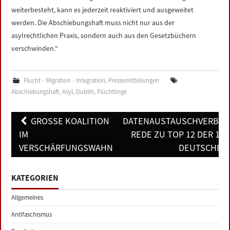
weiterbesteht, kann es jederzeit reaktiviert und ausgeweitet
werden. Die Abschiebungshaft muss nicht nur aus der
asylrechtlichen Praxis, sondern auch aus den Gesetzbüchern
verschwinden.“
Flucht - Migration - Integration
,
Pressemitteilungen
Abschiebungshaft
,
Asyl
,
Dublin
,
Flüchtlinge
Post
GROSSE KOALITION I
DATENAUSTAUSCHVERBES
navigation
M V
REDE ZU TOP 12 DER 149
ERSCHÄRFUNGSWAHN
DEUTSCHEN
KATEGORIEN
Allgemeines
Antifaschismus