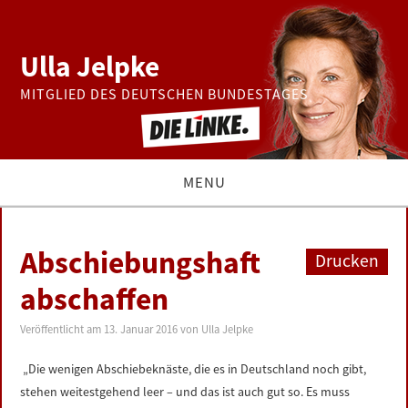
Ulla Jelpke
MITGLIED DES DEUTSCHEN BUNDESTAGES
MENU
THEMEN
Abschiebungshaft
Drucken
BUNDESTAG
abschaffen
PRESSE
Veröffentlicht am
13. Januar 2016
von
Ulla Jelpke
„Die wenigen Abschiebeknäste, die es in Deutschland noch gibt,
ZUR PERSON
stehen weitestgehend leer – und das ist auch gut so. Es muss