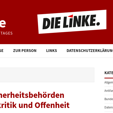
e
STAGES
SE
ZUR PERSON
LINKS
DATENSCHUTZERKLÄRUN
KAT
Allgem
Antifa
cherheitsbehörden
Bunde
kritik und Offenheit
Daten