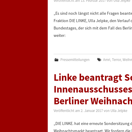
Veröffentlicht am
13. Februar 2017
von
Ulla Jelpke
„Es sind noch längst nicht alle Fragen beant
Fraktion DIE LINKE, Ulla Jelpke, den Verlau
Bundestages, der sich mit dem Fall des Berl
weiter:
Pressemitteilungen
Amri
,
Terror
,
Weihn
Linke beantragt S
Innenausschusses
Berliner Weihnac
Veröffentlicht am
2. Januar 2017
von
Ulla Jelpke
„DIE LINKE. hat eine erneute Sondersitzung
Weihnachtsmarkt beantragt. Wir fordern die 