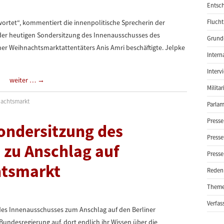
Entsch
wortet“, kommentiert die innenpolitische Sprecherin der
Flucht
f der heutigen Sondersitzung des Innenausschusses des
Grund-
iner Weihnachtsmarktattentäters Anis Amri beschäftigte. Jelpke
Intern
Interv
weiter …
→
Milita
achtsmarkt
Parlam
Presse
ondersitzung des
Presse
 zu Anschlag auf
Presse
htsmarkt
Reden
Them
Verfas
 des Innenausschusses zum Anschlag auf den Berliner
Bundesregierung auf, dort endlich ihr Wissen über die