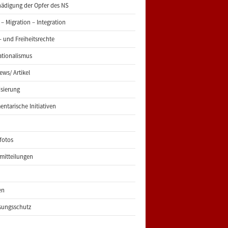
ädigung der Opfer des NS
 – Migration – Integration
 und Freiheitsrechte
ationalismus
iews/ Artikel
risierung
entarische Initiativen
fotos
mitteilungen
en
sungsschutz