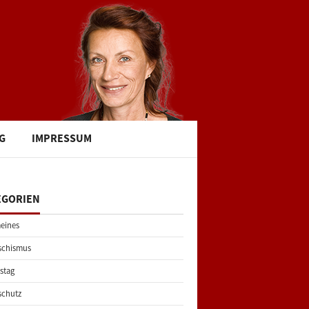
G
IMPRESSUM
EGORIEN
eines
schismus
stag
schutz