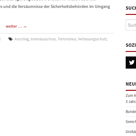
ges und die Versäumnisse der Sicherheitsbehörden im Umgang
SUC
Suche
weiter …
→
z
Anschlag
,
Innenausschuss
,
Terrorismus
,
Verfassungsschutz
,
SOZ
NEU
Zum A
3 Jahr
Bundes
Gerech
Großzü