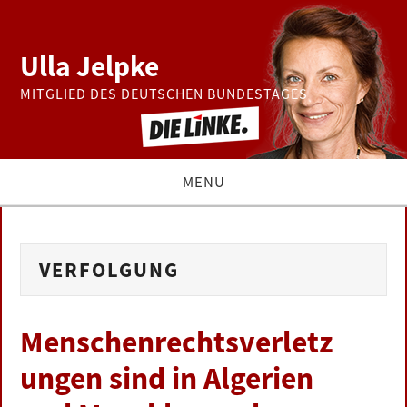
Ulla Jelpke
MITGLIED DES DEUTSCHEN BUNDESTAGES
MENU
THEMEN
VERFOLGUNG
BUNDESTAG
PRESSE
Menschenrechtsverletz
ungen sind in Algerien
ZUR PERSON