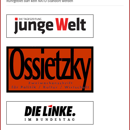
Ruhrgebiet darf kein NATO-Standort werden