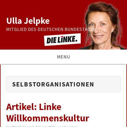
Ulla Jelpke
MITGLIED DES DEUTSCHEN BUNDESTAGES
MENU
THEMEN
SELBSTORGANISATIONEN
BUNDESTAG
PRESSE
Artikel: Linke
Willkommenskultur
ZUR PERSON