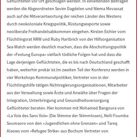
Geflüchteten vor Ort geschlagen werden. In einleitenden Beiträgen
werden die Abgeordneten Sevim Dagdelen und Niema Movassat
auch auf die Mitverantwortung der reichen Länder des Westens
durch neokoloniale Kriegspolitik, Rüstungsexporte sowie
neoliberale Freihandelsabkommen eingehen. Kirsten Eichler vom
Flüchtlingsrat NRW und Ruby Hartbrich von der Hilfsorganisation
Sea-Watch werden deutlich machen, dass die Abschottungspolitik
der »Festung Europa« vielfach tödliche Folgen hat und dass die
Lage derjenigen Geflüchteten, die es bis nach Deutschland geschafft
haben, weiterhin prekär ist.Im zweiten Teil der Konferenz werden in
vier Workshops Kommunalpolitiker, Vertreter von in der
Flüchtlingshilfe tätigen Nichtregierungsorganisationen, Mitarbeiter
aus der Verwaltung sowie Ärzte und Anwälte über Fragen der
Integration, Unterbringung und Gesundheitsversorgung
Geflüchteter beraten. Hier kommen mit Mohamed Bangoura von
»La Voix des Sans Voix« (Die Stimme der Stimmlosen), Nelli Foumba
Soumaoro von den »Jugendlichen ohne Grenzen« und Tareq
Alaows vom »Refugee Strike« aus Bochum Vertreter von