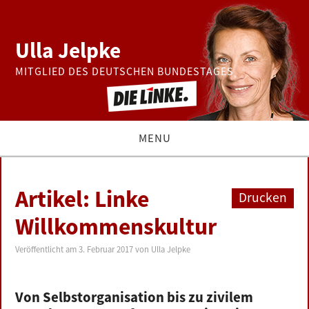
Ulla Jelpke
MITGLIED DES DEUTSCHEN BUNDESTAGES
MENU
THEMEN
Artikel: Linke
Drucken
BUNDESTAG
Willkommenskultur
PRESSE
Veröffentlicht am
3. Februar 2017
von
Ulla Jelpke
ZUR PERSON
Von Selbstorganisation bis zu zivilem