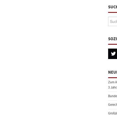
SUC
Suche
SOZ
NEU
Zum A
3 Jahr
Bundes
Gerech
Großzü