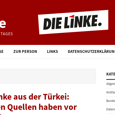
e
STAGES
SE
ZUR PERSON
LINKS
DATENSCHUTZERKLÄRUN
KAT
Allgem
Antifa
nke aus der Türkei:
Bunde
en Quellen haben vor
Daten