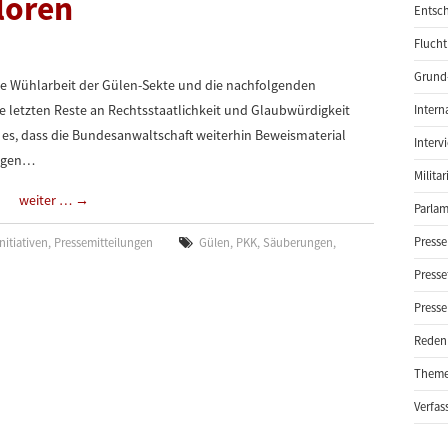
loren
Entsch
Flucht
Grund-
rige Wühlarbeit der Gülen-Sekte und die nachfolgenden
 letzten Reste an Rechtsstaatlichkeit und Glaubwürdigkeit
Intern
es, dass die Bundesanwaltschaft weiterhin Beweismaterial
Interv
wegen…
Milita
weiter …
→
Parlam
Presse
nitiativen
,
Pressemitteilungen
Gülen
,
PKK
,
Säuberungen
,
Presse
Presse
Reden
Them
Verfas