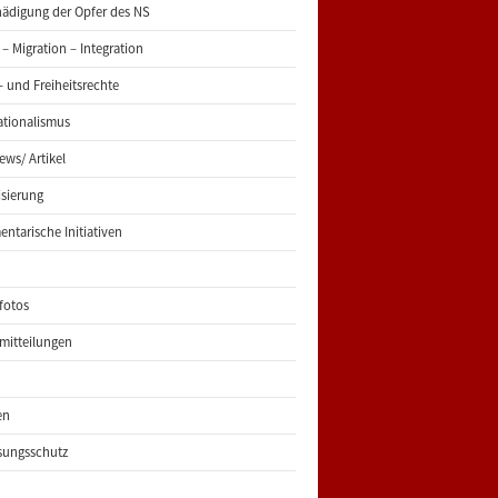
ädigung der Opfer des NS
 – Migration – Integration
 und Freiheitsrechte
ationalismus
iews/ Artikel
risierung
entarische Initiativen
fotos
mitteilungen
en
sungsschutz