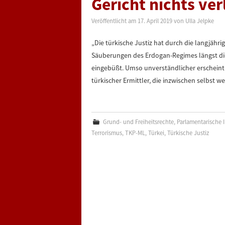
Gericht nichts ver
Veröffentlicht am
17. April 2019
von
Ulla Jelpke
„Die türkische Justiz hat durch die langjäh
Säuberungen des Erdogan-Regimes längst die
eingebüßt. Umso unverständlicher erscheint 
türkischer Ermittler, die inzwischen selbst 
Grund- und Freiheitsrechte
,
Parlamentarische I
Terrorismus
,
TKP-ML
,
Türkei
,
Türkische Justiz