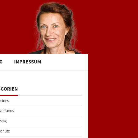
G
IMPRESSUM
EGORIEN
eines
schismus
stag
schutz