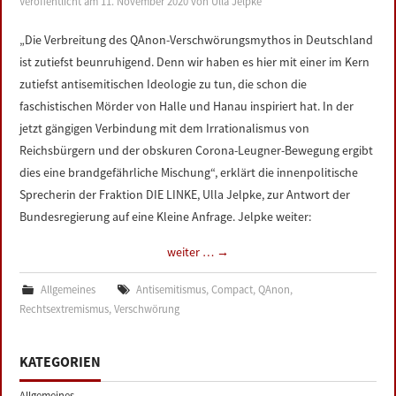
Veröffentlicht am
11. November 2020
von
Ulla Jelpke
LINKS
„Die Verbreitung des QAnon-Verschwörungsmythos in Deutschland
ist zutiefst beunruhigend. Denn wir haben es hier mit einer im Kern
DATENSCHUTZERKLÄRUNG
zutiefst antisemitischen Ideologie zu tun, die schon die
faschistischen Mörder von Halle und Hanau inspiriert hat. In der
IMPRESSUM
jetzt gängigen Verbindung mit dem Irrationalismus von
Reichsbürgern und der obskuren Corona-Leugner-Bewegung ergibt
dies eine brandgefährliche Mischung“, erklärt die innenpolitische
Sprecherin der Fraktion DIE LINKE, Ulla Jelpke, zur Antwort der
Bundesregierung auf eine Kleine Anfrage. Jelpke weiter:
weiter …
→
Allgemeines
Antisemitismus
,
Compact
,
QAnon
,
Rechtsextremismus
,
Verschwörung
KATEGORIEN
Allgemeines