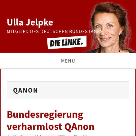
Ulla Jelpke
MITGLIED DES DEUTSCHEN BUNDESTAGES
MENU
THEMEN
QANON
BUNDESTAG
PRESSE
Bundesregierung
verharmlost QAnon
ZUR PERSON