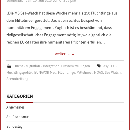
Veröffentlicht am
10. Juli 2015
von
Ulla Jelpke
LINKS
„Die MS Sea-Watch hat diese Woche mehr als 250 Flüchtlinge aus
dem Mittelmeer gerettet. Das ist ein echtes Beispiel von
DATENSCHUTZERKLÄRUNG
humanitärem Engagement. Zugleich ist es beschämend, dass
zivilgesellschaftliches Engagement nötig ist, wo eigentlich die
IMPRESSUM
reichen EU-Staaten ihre humanitären Pflichten erfüllen…
weiter …
→
Flucht - Migration - Integration
,
Pressemitteilungen
Asyl
,
EU-
Flüchtlingspolitik
,
EUNAVOR Med
,
Flüchtlinge
,
Mittelmeer
,
MOAS
,
Sea Watch
,
Seenotrettung
KATEGORIEN
Allgemeines
Antifaschismus
Bundestag