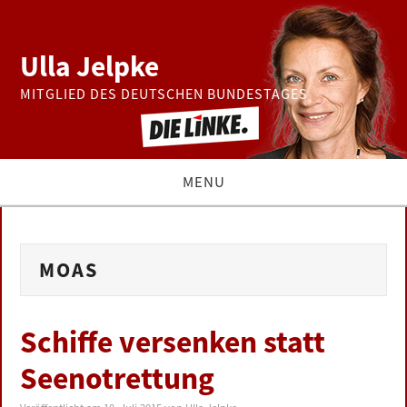
Ulla Jelpke
MITGLIED DES DEUTSCHEN BUNDESTAGES
MENU
THEMEN
MOAS
BUNDESTAG
PRESSE
Schiffe versenken statt
Seenotrettung
ZUR PERSON