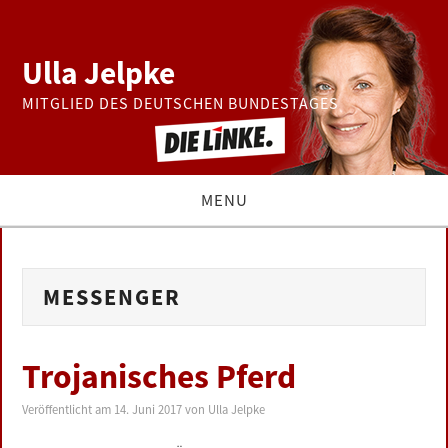
Ulla Jelpke
MITGLIED DES DEUTSCHEN BUNDESTAGES
MENU
THEMEN
MESSENGER
BUNDESTAG
PRESSE
Trojanisches Pferd
ZUR PERSON
Veröffentlicht am
14. Juni 2017
von
Ulla Jelpke