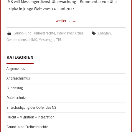
IMK will Messengerdienst-Überwachung – Kommentar von Ulla
LINKS
Jelpke in junge Welt vom 14. Juni 2017
weiter …
→
DATENSCHUTZERKLÄRUNG
Grund- und Freiheitsrechte
,
Interviews/ Artikel
Erdogan
,
IMPRESSUM
Geheimdienste
,
IMK
,
Messenger
,
TKÜ
KATEGORIEN
Allgemeines
Antifaschismus
Bundestag
Datenschutz
Entschädigung der Opfer des NS
Flucht – Migration – Integration
Grund- und Freiheitsrechte