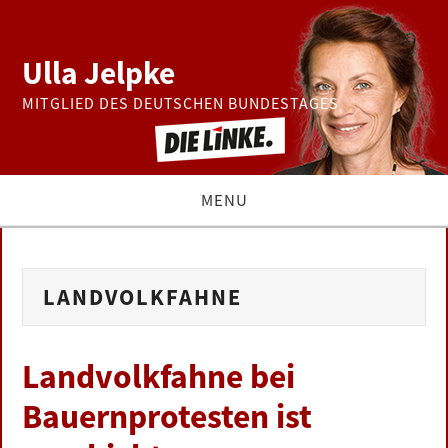
Ulla Jelpke
MITGLIED DES DEUTSCHEN BUNDESTAGES
MENU
THEMEN
LANDVOLKFAHNE
BUNDESTAG
PRESSE
Landvolkfahne bei
Bauernprotesten ist
ZUR PERSON