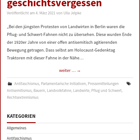
geschichtsvergessen
LINKS
Veröffentlicht am
4. März 2021
von
Ulla Jelpke
DATENSCHUTZERKLÄRUNG
„Bei den jüngsten Protesten von Landwirten in Berlin waren die
Pflug- und Schwert-Fahnen nicht zu übersehen. Diese wurden Ende
IMPRESSUM
der 1920er Jahre von einer offen antisemitisch agitierenden
Bewegung getragen. Dass selbst am Holocaust-Gedenktag
Traktoren mit dieser Fahne in der Nähe…
weiter …
→
Antifaschismus
,
Parlamentarische Initiativen
,
Pressemitteilungen
Antisemitismus
,
Bauern
,
Landvolkfahne
,
Landwirte
,
Pflug und Schwert
,
Rechtsextremismus
KATEGORIEN
Allgemeines
Antifaschismus