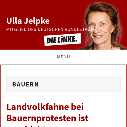
Ulla Jelpke
MITGLIED DES DEUTSCHEN BUNDESTAGES
MENU
THEMEN
BAUERN
BUNDESTAG
PRESSE
Landvolkfahne bei
Bauernprotesten ist
ZUR PERSON