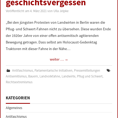
geschichtsvergessen
LINKS
Veröffentlicht am
4. März 2021
von
Ulla Jelpke
DATENSCHUTZERKLÄRUNG
„Bei den jüngsten Protesten von Landwirten in Berlin waren die
Pflug- und Schwert-Fahnen nicht zu übersehen. Diese wurden Ende
IMPRESSUM
der 1920er Jahre von einer offen antisemitisch agitierenden
Bewegung getragen. Dass selbst am Holocaust-Gedenktag
Traktoren mit dieser Fahne in der Nähe…
weiter …
→
Antifaschismus
,
Parlamentarische Initiativen
,
Pressemitteilungen
Antisemitismus
,
Bauern
,
Landvolkfahne
,
Landwirte
,
Pflug und Schwert
,
Rechtsextremismus
KATEGORIEN
Allgemeines
Antifaschismus