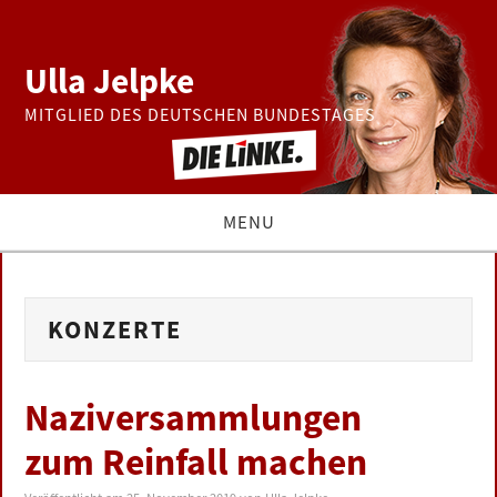
Ulla Jelpke
MITGLIED DES DEUTSCHEN BUNDESTAGES
MENU
THEMEN
KONZERTE
BUNDESTAG
PRESSE
Naziversammlungen
zum Reinfall machen
ZUR PERSON