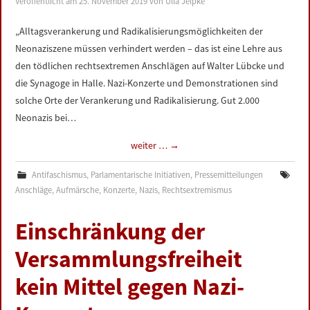
Veröffentlicht am
25. November 2019
von
Ulla Jelpke
LINKS
„Alltagsverankerung und Radikalisierungsmöglichkeiten der
Neonaziszene müssen verhindert werden – das ist eine Lehre aus
DATENSCHUTZERKLÄRUNG
den tödlichen rechtsextremen Anschlägen auf Walter Lübcke und
die Synagoge in Halle. Nazi-Konzerte und Demonstrationen sind
IMPRESSUM
solche Orte der Verankerung und Radikalisierung. Gut 2.000
Neonazis bei…
weiter …
→
Antifaschismus
,
Parlamentarische Initiativen
,
Pressemitteilungen
Anschläge
,
Aufmärsche
,
Konzerte
,
Nazis
,
Rechtsextremismus
Einschränkung der
Versammlungsfreiheit
kein Mittel gegen Nazi-