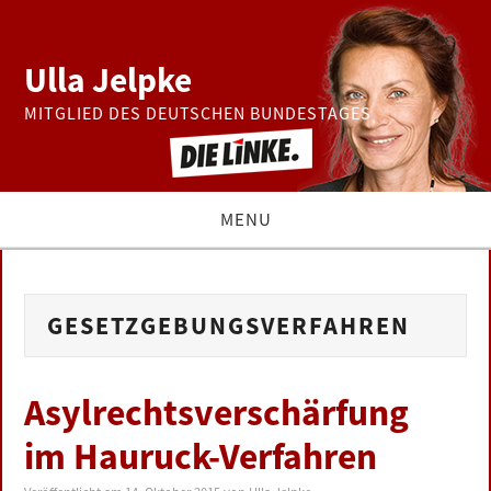
Ulla Jelpke
MITGLIED DES DEUTSCHEN BUNDESTAGES
MENU
THEMEN
GESETZGEBUNGSVERFAHREN
BUNDESTAG
PRESSE
Asylrechtsverschärfung
im Hauruck-Verfahren
ZUR PERSON