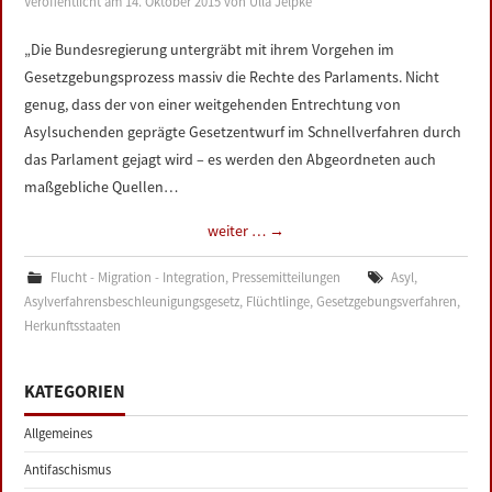
Veröffentlicht am
14. Oktober 2015
von
Ulla Jelpke
LINKS
„Die Bundesregierung untergräbt mit ihrem Vorgehen im
Gesetzgebungsprozess massiv die Rechte des Parlaments. Nicht
DATENSCHUTZERKLÄRUNG
genug, dass der von einer weitgehenden Entrechtung von
Asylsuchenden geprägte Gesetzentwurf im Schnellverfahren durch
IMPRESSUM
das Parlament gejagt wird – es werden den Abgeordneten auch
maßgebliche Quellen…
weiter …
→
Flucht - Migration - Integration
,
Pressemitteilungen
Asyl
,
Asylverfahrensbeschleunigungsgesetz
,
Flüchtlinge
,
Gesetzgebungsverfahren
,
Herkunftsstaaten
KATEGORIEN
Allgemeines
Antifaschismus