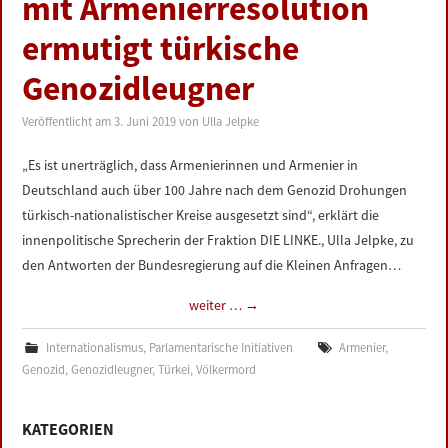
mit Armenierresolution
LINKS
ermutigt türkische
DATENSCHUTZERKLÄRUNG
Genozidleugner
Veröffentlicht am
3. Juni 2019
von
Ulla Jelpke
IMPRESSUM
„Es ist unerträglich, dass Armenierinnen und Armenier in
Deutschland auch über 100 Jahre nach dem Genozid Drohungen
türkisch-nationalistischer Kreise ausgesetzt sind“, erklärt die
innenpolitische Sprecherin der Fraktion DIE LINKE., Ulla Jelpke, zu
den Antworten der Bundesregierung auf die Kleinen Anfragen…
weiter …
→
Internationalismus
,
Parlamentarische Initiativen
Armenier
,
Genozid
,
Genozidleugner
,
Türkei
,
Völkermord
KATEGORIEN