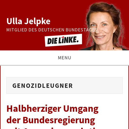
Ulla Jelpke
MITGLIED DES DEUTSCHEN BUNDESTAGES
MENU
THEMEN
GENOZIDLEUGNER
BUNDESTAG
PRESSE
Halbherziger Umgang
der Bundesregierung
ZUR PERSON