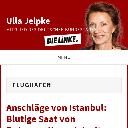
Ulla Jelpke
MITGLIED DES DEUTSCHEN BUNDESTAGES
MENU
THEMEN
FLUGHAFEN
BUNDESTAG
PRESSE
Anschläge von Istanbul:
Blutige Saat von
ZUR PERSON