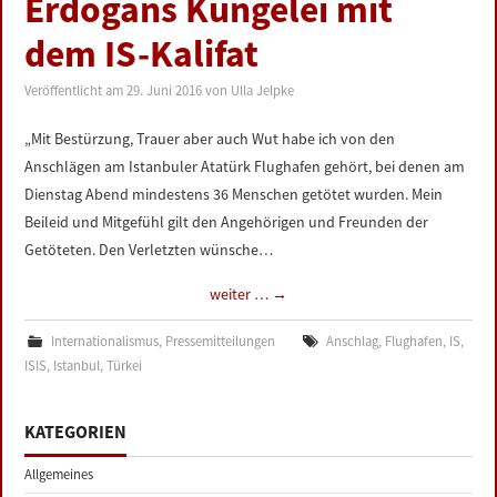
Erdogans Kungelei mit
LINKS
dem IS-Kalifat
DATENSCHUTZERKLÄRUNG
Veröffentlicht am
29. Juni 2016
von
Ulla Jelpke
IMPRESSUM
„Mit Bestürzung, Trauer aber auch Wut habe ich von den
Anschlägen am Istanbuler Atatürk Flughafen gehört, bei denen am
Dienstag Abend mindestens 36 Menschen getötet wurden. Mein
Beileid und Mitgefühl gilt den Angehörigen und Freunden der
Getöteten. Den Verletzten wünsche…
weiter …
→
Internationalismus
,
Pressemitteilungen
Anschlag
,
Flughafen
,
IS
,
ISIS
,
Istanbul
,
Türkei
KATEGORIEN
Allgemeines