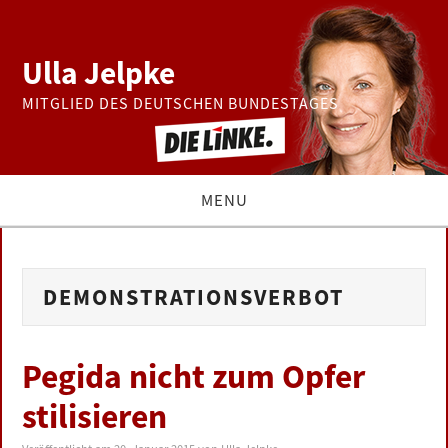
Ulla Jelpke
MITGLIED DES DEUTSCHEN BUNDESTAGES
MENU
THEMEN
DEMONSTRATIONSVERBOT
BUNDESTAG
PRESSE
Pegida nicht zum Opfer
stilisieren
ZUR PERSON