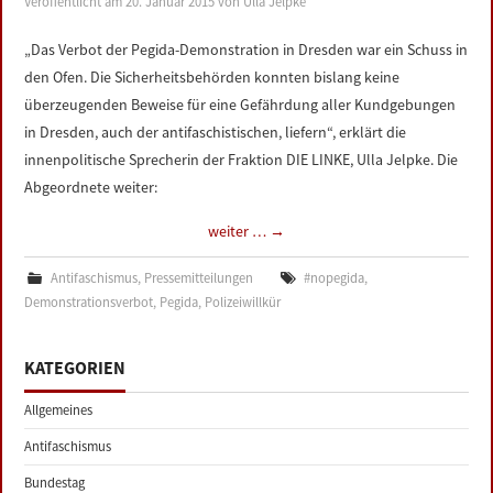
Veröffentlicht am
20. Januar 2015
von
Ulla Jelpke
LINKS
„Das Verbot der Pegida-Demonstration in Dresden war ein Schuss in
den Ofen. Die Sicherheitsbehörden konnten bislang keine
DATENSCHUTZERKLÄRUNG
überzeugenden Beweise für eine Gefährdung aller Kundgebungen
in Dresden, auch der antifaschistischen, liefern“, erklärt die
IMPRESSUM
innenpolitische Sprecherin der Fraktion DIE LINKE, Ulla Jelpke. Die
Abgeordnete weiter:
weiter …
→
Antifaschismus
,
Pressemitteilungen
#nopegida
,
Demonstrationsverbot
,
Pegida
,
Polizeiwillkür
KATEGORIEN
Allgemeines
Antifaschismus
Bundestag