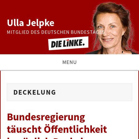
Ulla Jelpke
MITGLIED DES DEUTSCHEN BUNDESTAGES
MENU
THEMEN
DECKELUNG
BUNDESTAG
PRESSE
Bundesregierung
täuscht Öffentlichkeit
ZUR PERSON