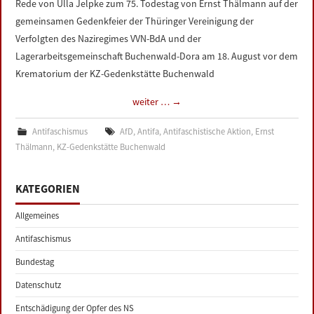
Rede von Ulla Jelpke zum 75. Todestag von Ernst Thälmann auf der
LINKS
gemeinsamen Gedenkfeier der Thüringer Vereinigung der
Verfolgten des Naziregimes VVN-BdA und der
DATENSCHUTZERKLÄRUNG
Lagerarbeitsgemeinschaft Buchenwald-Dora am 18. August vor dem
Krematorium der KZ-Gedenkstätte Buchenwald
IMPRESSUM
weiter …
→
Antifaschismus
AfD
,
Antifa
,
Antifaschistische Aktion
,
Ernst
Thälmann
,
KZ-Gedenkstätte Buchenwald
KATEGORIEN
Allgemeines
Antifaschismus
Bundestag
Datenschutz
Entschädigung der Opfer des NS