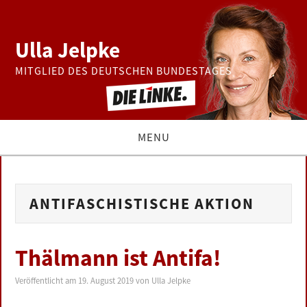
Ulla Jelpke
MITGLIED DES DEUTSCHEN BUNDESTAGES
MENU
THEMEN
ANTIFASCHISTISCHE AKTION
BUNDESTAG
PRESSE
Thälmann ist Antifa!
ZUR PERSON
Veröffentlicht am
19. August 2019
von
Ulla Jelpke