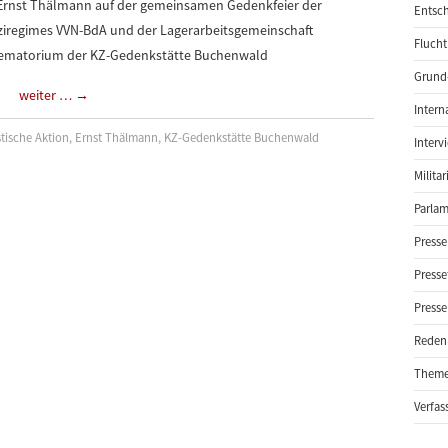
 Ernst Thälmann auf der gemeinsamen Gedenkfeier der
Entsch
aziregimes VVN-BdA und der Lagerarbeitsgemeinschaft
Flucht
rematorium der KZ-Gedenkstätte Buchenwald
Grund-
weiter …
→
Intern
stische Aktion
,
Ernst Thälmann
,
KZ-Gedenkstätte Buchenwald
Interv
Milita
Parlam
Presse
Presse
Presse
Reden
Them
Verfas