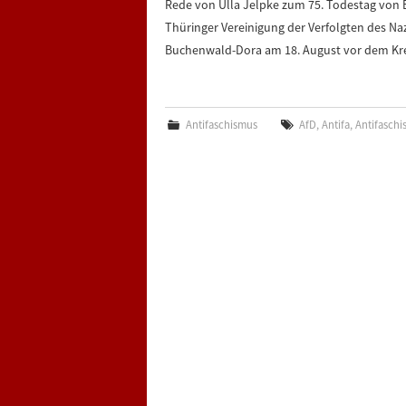
Rede von Ulla Jelpke zum 75. Todestag von
Thüringer Vereinigung der Verfolgten des N
Buchenwald-Dora am 18. August vor dem K
Antifaschismus
AfD
,
Antifa
,
Antifaschi