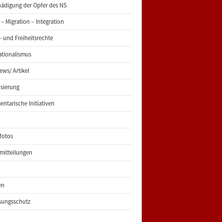
ädigung der Opfer des NS
 – Migration – Integration
 und Freiheitsrechte
ationalismus
iews/ Artikel
risierung
entarische Initiativen
fotos
mitteilungen
en
sungsschutz