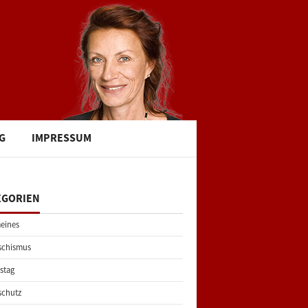
G
IMPRESSUM
EGORIEN
eines
schismus
stag
schutz