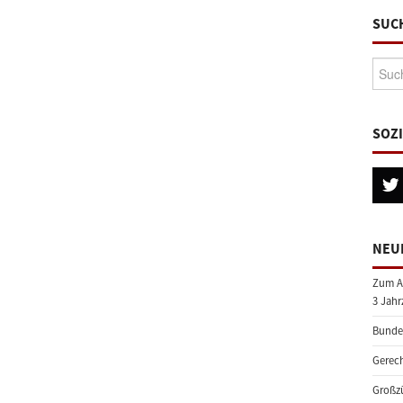
SUC
Suche
SOZ
NEU
Zum A
3 Jahr
Bundes
Gerech
Großzü