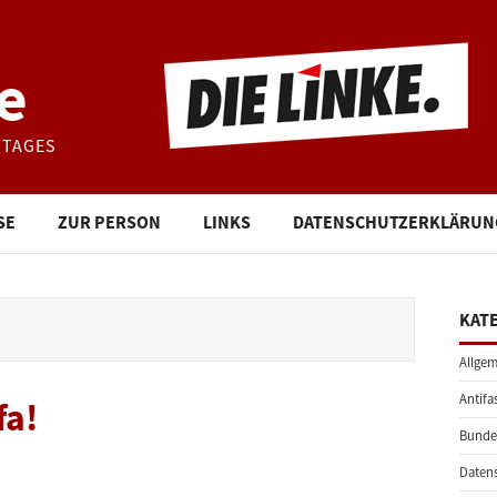
e
STAGES
SE
ZUR PERSON
LINKS
DATENSCHUTZERKLÄRUN
KAT
Allgem
Antifa
fa!
Bunde
Daten