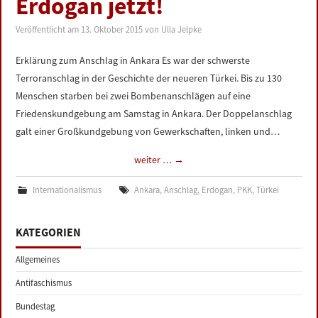
Erdogan jetzt!
LINKS
Veröffentlicht am
13. Oktober 2015
von
Ulla Jelpke
DATENSCHUTZERKLÄRUNG
Erklärung zum Anschlag in Ankara Es war der schwerste
Terroranschlag in der Geschichte der neueren Türkei. Bis zu 130
IMPRESSUM
Menschen starben bei zwei Bombenanschlägen auf eine
Friedenskundgebung am Samstag in Ankara. Der Doppelanschlag
galt einer Großkundgebung von Gewerkschaften, linken und…
weiter …
→
Internationalismus
Ankara
,
Anschlag
,
Erdogan
,
PKK
,
Türkei
KATEGORIEN
Allgemeines
Antifaschismus
Bundestag