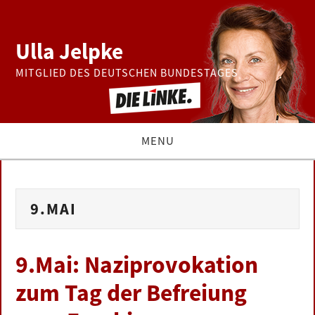
Ulla Jelpke
MITGLIED DES DEUTSCHEN BUNDESTAGES
MENU
THEMEN
9.MAI
BUNDESTAG
PRESSE
9.Mai: Naziprovokation
zum Tag der Befreiung
ZUR PERSON