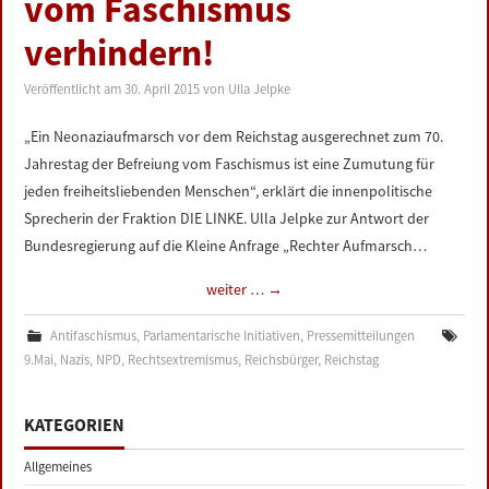
vom Faschismus
LINKS
verhindern!
DATENSCHUTZERKLÄRUNG
Veröffentlicht am
30. April 2015
von
Ulla Jelpke
IMPRESSUM
„Ein Neonaziaufmarsch vor dem Reichstag ausgerechnet zum 70.
Jahrestag der Befreiung vom Faschismus ist eine Zumutung für
jeden freiheitsliebenden Menschen“, erklärt die innenpolitische
Sprecherin der Fraktion DIE LINKE. Ulla Jelpke zur Antwort der
Bundesregierung auf die Kleine Anfrage „Rechter Aufmarsch…
weiter …
→
Antifaschismus
,
Parlamentarische Initiativen
,
Pressemitteilungen
9.Mai
,
Nazis
,
NPD
,
Rechtsextremismus
,
Reichsbürger
,
Reichstag
KATEGORIEN
Allgemeines