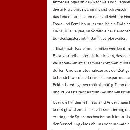
Anforderungen an den Nachweis von Verwandt
dieser Probleme nochmal drastisch verschli
das Leben durch kaum nachvollziehbare Einr
Paare und Familien muss endlich ein Ende hab
LINKE, Ulla Jelpke, im Vorfeld einer Demons
Bundeskanzleramt in Berlin. Jelpke weiter:
„Binationale Paare und Familien werden durc
Es ist gesundheitspolitischer Irrsinn, dass ve
Varianten-Gebiet‘ zusammenkommen müssen
dürfen. Und es mutet nahezu aus der Zeit gef
behandelt werden, da ihre Lebenspartner aus
Beides ist völlig unverhältnismäßig. Denn d
und PCR-Tests reichen zum Gesundheitsschut
Über die Pandemie hinaus sind Änderungen b
benötigt wird endlich eine Liberalisierung d
erbringende Sprachnachweise noch im Dritts
der Ausstellung eines Visums oder monatela