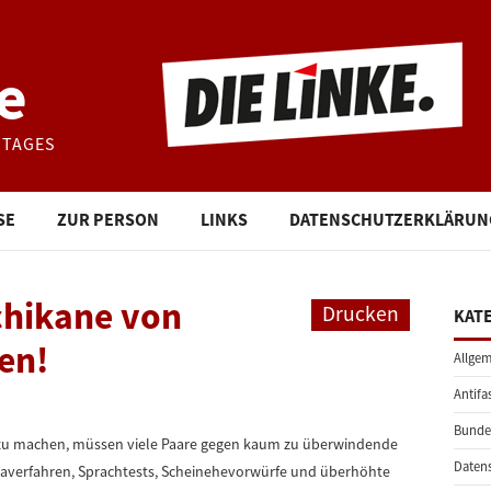
e
STAGES
SE
ZUR PERSON
LINKS
DATENSCHUTZERKLÄRUN
chikane von
Drucken
KAT
en!
Allgem
Antifa
Bunde
 zu machen, müssen viele Paare gegen kaum zu überwindende
Daten
saverfahren, Sprachtests, Scheinehevorwürfe und überhöhte