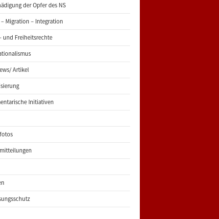
ädigung der Opfer des NS
 – Migration – Integration
 und Freiheitsrechte
ationalismus
iews/ Artikel
risierung
entarische Initiativen
fotos
mitteilungen
en
sungsschutz