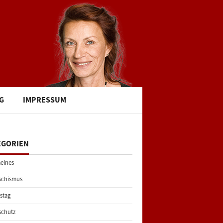
G
IMPRESSUM
EGORIEN
eines
schismus
stag
schutz