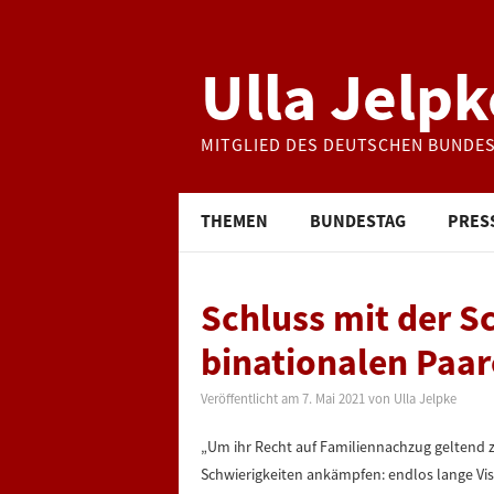
Ulla Jelpk
MITGLIED DES DEUTSCHEN BUNDE
THEMEN
BUNDESTAG
PRES
Schluss mit der S
binationalen Paar
Veröffentlicht am
7. Mai 2021
von
Ulla Jelpke
„Um ihr Recht auf Familiennachzug geltend
Schwierigkeiten ankämpfen: endlos lange Vi