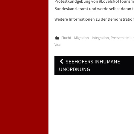
Protestkundgebung von #LoveIsNotTourism 
Bundeskanzleramt und werde selbst daran t
Weitere Informationen zu der Demonstration 
Flucht - Migration - Integration
,
Pressemitteilu
Visa
Post
SEEHOFERS INHUMANE
navigation
UNORDNUNG