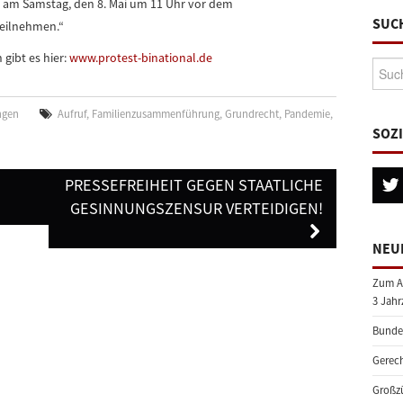
am Samstag, den 8. Mai um 11 Uhr vor dem
SUC
eilnehmen.“
gibt es hier:
www.protest-binational.de
Suche
ngen
Aufruf
,
Familienzusammenführung
,
Grundrecht
,
Pandemie
,
SOZ
PRESSEFREIHEIT GEGEN STAATLICHE
GESINNUNGSZENSUR VERTEIDIGEN!
NEU
Zum A
3 Jahr
Bundes
Gerech
Großzü