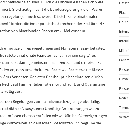
schaftsverhältnissen. Durch die Pandemie haben sich viele
Entsch
mmert. Gleichzeitig macht die Bundesregierung vielen Paaren
Flucht
eiseregelungen noch schwerer. Die Schikane binationaler
Grund-
en!“ fordert die innenpolitische Sprecherin der Fraktion DIE
tration von binationalen Paaren am 8. Mai vor dem
Intern
Interv
h unnötige Einreiseregelungen seit Monaten massiv belastet.
Milita
rheiratete binationale Paare zunächst in einem sog. ‚Virus-
Parlam
, um erst dann gemeinsam nach Deutschland einreisen zu
allen an, dass unverheiratete Paare wie Paare zweiter Klasse
Presse
 Virus-Varianten-Gebieten überhaupt nicht einreisen dürfen.
Presse
as Recht auf Familienleben ist ein Grundrecht, und Quarantäne
Presse
z völlig aus.
Reden
ei den Regelungen zum Familiennachzug lange überfällig,
Them
es restriktiven Visasystems: Unnötige Anforderungen wie zu
taat müssen ebenso entfallen wie willkürliche Verweigerungen
Verfas
nge Wartezeiten an deutschen Botschaften. Ich begrüße die