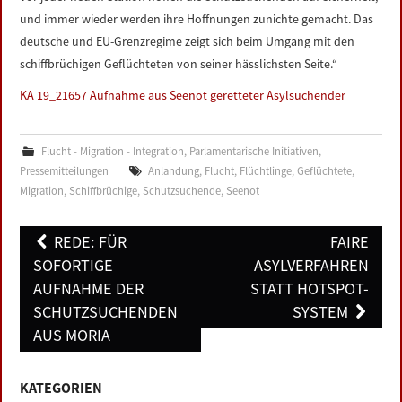
und immer wieder werden ihre Hoffnungen zunichte gemacht. Das
deutsche und EU-Grenzregime zeigt sich beim Umgang mit den
schiffbrüchigen Geflüchteten von seiner hässlichsten Seite.“
KA 19_21657 Aufnahme aus Seenot geretteter Asylsuchender
Flucht - Migration - Integration
,
Parlamentarische Initiativen
,
Pressemitteilungen
Anlandung
,
Flucht
,
Flüchtlinge
,
Geflüchtete
,
Migration
,
Schiffbrüchige
,
Schutzsuchende
,
Seenot
Post
REDE: FÜR
FAIRE
navigation
SOFORTIGE
ASYLVERFAHREN
AUFNAHME DER
STATT HOTSPOT-
SCHUTZSUCHENDEN
SYSTEM
AUS MORIA
KATEGORIEN