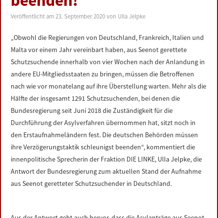
beenden!
LINKS
Veröffentlicht am
23. September 2020
von
Ulla Jelpke
DATENSCHUTZERKLÄRUNG
„Obwohl die Regierungen von Deutschland, Frankreich, Italien und
Malta vor einem Jahr vereinbart haben, aus Seenot gerettete
IMPRESSUM
Schutzsuchende innerhalb von vier Wochen nach der Anlandung in
andere EU-Mitgliedsstaaten zu bringen, müssen die Betroffenen
nach wie vor monatelang auf ihre Überstellung warten. Mehr als die
Hälfte der insgesamt 1291 Schutzsuchenden, bei denen die
Bundesregierung seit Juni 2018 die Zuständigkeit für die
Durchführung der Asylverfahren übernommen hat, sitzt noch in
den Erstaufnahmeländern fest. Die deutschen Behörden müssen
ihre Verzögerungstaktik schleunigst beenden“, kommentiert die
innenpolitische Sprecherin der Fraktion DIE LINKE, Ulla Jelpke, die
Antwort der Bundesregierung zum aktuellen Stand der Aufnahme
aus Seenot geretteter Schutzsuchender in Deutschland.
Aus der Antwort geht auch hervor, dass die Asylanträge aus Seenot