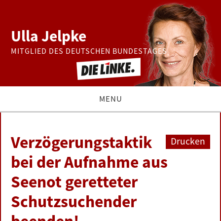
Ulla Jelpke
MITGLIED DES DEUTSCHEN BUNDESTAGES
MENU
THEMEN
Verzögerungstaktik
Drucken
BUNDESTAG
bei der Aufnahme aus
Seenot geretteter
PRESSE
Schutzsuchender
ZUR PERSON