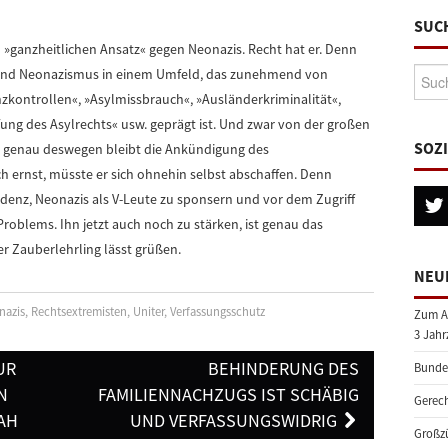
SUC
 »ganzheitlichen Ansatz« gegen Neonazis. Recht hat er. Denn
Suche
und Neonazismus in einem Umfeld, das zunehmend von
nzkontrollen«, »Asylmissbrauch«, »Ausländerkriminalität«,
rfung des Asylrechts« usw. geprägt ist. Und zwar von der großen
SOZ
nd genau deswegen bleibt die Ankündigung des
h ernst, müsste er sich ohnehin selbst abschaffen. Denn
ndenz, Neonazis als V-Leute zu sponsern und vor dem Zugriff
s Problems. Ihn jetzt auch noch zu stärken, ist genau das
r Zauberlehrling lässt grüßen.
NEU
nazis
,
Rechtsextremisten
,
Uniter
,
Verfassungsschutz
Zum A
3 Jahr
UR
BEHINDERUNG DES
Bundes
N
FAMILIENNACHZUGS IST SCHÄBIG
Gerech
AH
UND VERFASSUNGSWIDRIG
Großzü