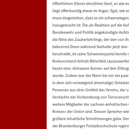
öffentlichen Dienst einrichten lässt, so wie
liegt offenkundig etwas im Argen. Egal, wie e
muss eingestehen, dass es ein schwerwiegende
hausgemacht ist. Die als Reaktion auf die Au
Bundeswehr und Politik angekündigte Aufst
die Nöte des Zauberlehrlings, der den von i
bekommt.Denn während Seehofer jetzt den 
beschreibt, ist seine Schwesterpartei bereit
Kreisvorstand Anhalt-Bitterfeld rauszuwerfe
heute eine »Schwarze Sonne« auf den Ellboge
wurde. Zudem war der Mann bis vor ein paar
in dem sich vorwiegend (ehemalige) Soldaten
Personen aus dem Umfeld des Vereins, der u.
Verdachts der Vorbereitung von Terroransch
weitere Mitglieder der sachsen-anhaltischen 
Kreises« der Union sind. Dessen Sprecher wie
größere inhaltliche Schnittmengen gebe. De
der Brandenburger Polizeihochschule regionale