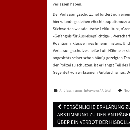
verlassen haben.
Der Verfassungsschutzchef fordert nun einen
hierzulande gedeihen »Rechtspopulismus« 
Stichworten wie »deutsche Leitkultur«, »Gre
»Gefängnis für Ausreisepflichtige«, »Verschä
Koalition inklusive ihres Innenministers. U
Verfassungsschutzes heiße Luft. Nähme er sic
angesichts seiner schon häufig gezeigten Te
der Polizei zu schützen, ist er längst Teil de
Gegenteil von wirksamem Antifaschismus. De
Antifaschismus
,
Interviews/ Artikel
Neo
Post
PERSÖNLICHE ERKLÄRUNG Z
navigation
ABSTIMMUNG ZU DEN ANTRÄGE
ÜBER EIN VERBOT DER HISBOLL