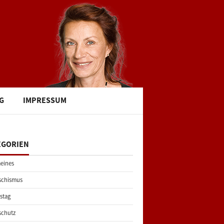
G
IMPRESSUM
EGORIEN
eines
schismus
stag
schutz