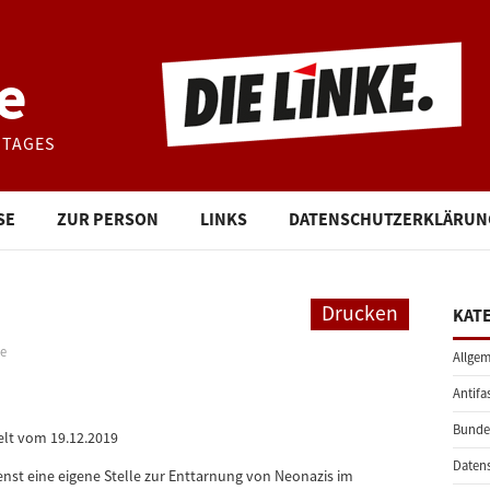
e
STAGES
SE
ZUR PERSON
LINKS
DATENSCHUTZERKLÄRUN
Drucken
KAT
ke
Allgem
Antifa
Bunde
elt vom 19.12.2019
Daten
nst eine eigene Stelle zur Enttarnung von Neonazis im