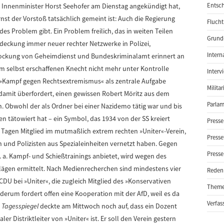
 es Innenminister Horst Seehofer am Dienstag angekündigt hat,
Entsch
rnst der Vorstoß tatsächlich gemeint ist: Auch die Regierung
Flucht
s Problem gibt. Ein Problem freilich, das in weiten Teilen
Grund-
fdeckung immer neuer rechter Netzwerke in Polizei,
Intern
ockung von Geheimdienst und Bundeskriminalamt erinnert an
hm selbst erschaffenen Knecht nicht mehr unter Kontrolle
Interv
»Kampf gegen Rechtsextremismus« als zentrale Aufgabe
Milita
s damit überfordert, einen gewissen Robert Möritz aus dem
Parlam
n. Obwohl der als Ordner bei einer Nazidemo tätig war und bis
n tätowiert hat – ein Symbol, das 1934 von der SS kreiert
Presse
 Tagen Mitglied im mutmaßlich extrem rechten »Uniter«-Verein,
Presse
 und Polizisten aus Spezialeinheiten vernetzt haben. Gegen
Presse
 a. Kampf- und Schießtrainings anbietet, wird wegen des
lägen ermittelt. Nach Medienrecherchen sind mindestens vier
Reden
CDU bei »Uniter«, die zugleich Mitglied des »Konservativen
Them
derum fordert offen eine Kooperation mit der AfD, weil es da
Verfas
r
Tagesspiegel
deckte am Mittwoch noch auf, dass ein Dozent
r Distriktleiter von »Uniter« ist. Er soll den Verein gestern