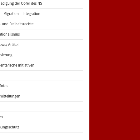
ädigung der Opfer des NS
 – Migration – Integration
 und Freiheitsrechte
ationalismus
iews/ Artikel
risierung
entarische Initiativen
fotos
mitteilungen
en
sungsschutz