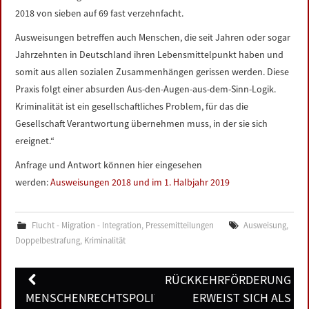
2018 von sieben auf 69 fast verzehnfacht.
Ausweisungen betreffen auch Menschen, die seit Jahren oder sogar
Jahrzehnten in Deutschland ihren Lebensmittelpunkt haben und
somit aus allen sozialen Zusammenhängen gerissen werden. Diese
Praxis folgt einer absurden Aus-den-Augen-aus-dem-Sinn-Logik.
Kriminalität ist ein gesellschaftliches Problem, für das die
Gesellschaft Verantwortung übernehmen muss, in der sie sich
ereignet.“
Anfrage und Antwort können hier eingesehen
werden:
Ausweisungen 2018 und im 1. Halbjahr 2019
Flucht - Migration - Integration
,
Pressemitteilungen
Ausweisung
,
Doppelbestrafung
,
Kriminalität
Post
RÜCKKEHRFÖRDERUNG
navigation
MENSCHENRECHTSPOLITISCHE
ERWEIST SICH ALS