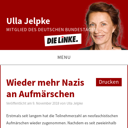
Ulla Jelpke
MITGLIED DES DEUTSCHEN BUNDESTAGES
MENU
THEMEN
Wieder mehr Nazis
Drucken
BUNDESTAG
an Aufmärschen
PRESSE
Veröffentlicht am
9. November 2018
von
Ulla Jelpke
Erstmals seit langem hat die Teilnehmerzahl an neofaschistischen
ZUR PERSON
Aufmärschen wieder zugenommen. Nachdem es seit zweieinhalb