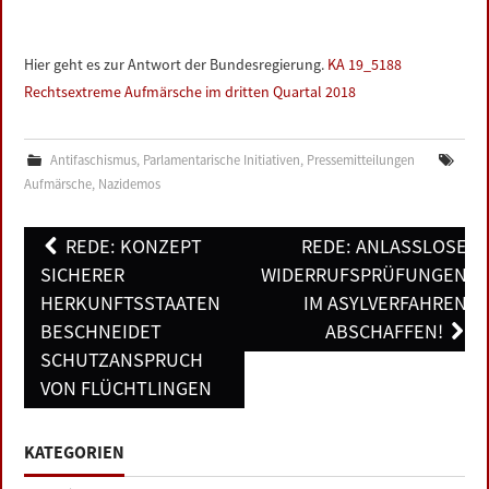
Hier geht es zur Antwort der Bundesregierung.
KA 19_5188
Rechtsextreme Aufmärsche im dritten Quartal 2018
Antifaschismus
,
Parlamentarische Initiativen
,
Pressemitteilungen
Aufmärsche
,
Nazidemos
Post
REDE: KONZEPT
REDE: ANLASSLOSE
navigation
SICHERER
WIDERRUFSPRÜFUNGEN
HERKUNFTSSTAATEN
IM ASYLVERFAHREN
BESCHNEIDET
ABSCHAFFEN!
SCHUTZANSPRUCH
VON FLÜCHTLINGEN
KATEGORIEN