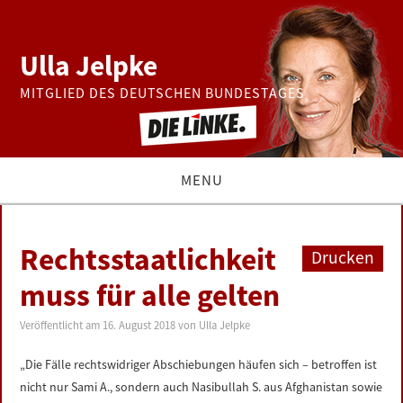
Ulla Jelpke
MITGLIED DES DEUTSCHEN BUNDESTAGES
MENU
THEMEN
Rechtsstaatlichkeit
Drucken
BUNDESTAG
muss für alle gelten
PRESSE
Veröffentlicht am
16. August 2018
von
Ulla Jelpke
„Die Fälle rechtswidriger Abschiebungen häufen sich – betroffen ist
ZUR PERSON
nicht nur Sami A., sondern auch Nasibullah S. aus Afghanistan sowie