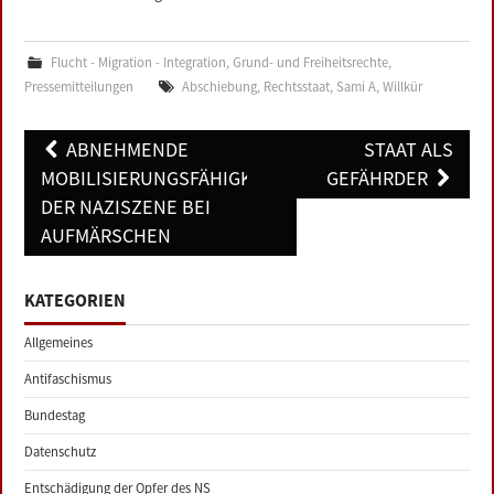
Flucht - Migration - Integration
,
Grund- und Freiheitsrechte
,
Pressemitteilungen
Abschiebung
,
Rechtsstaat
,
Sami A
,
Willkür
Post
ABNEHMENDE
STAAT ALS
navigation
MOBILISIERUNGSFÄHIGKEIT
GEFÄHRDER
DER NAZISZENE BEI
AUFMÄRSCHEN
KATEGORIEN
Allgemeines
Antifaschismus
Bundestag
Datenschutz
Entschädigung der Opfer des NS