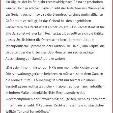
ein Uigure, der im Frühjahr rechtswidrig nach China abgeschoben
LINKS
wurde. Doch in solchen Fällen bleibt der Aufschrei aus. Wenn aber
ein Gericht ausnahmsweise die Grundrechte eines mutmaßlichen
DATENSCHUTZERKLÄRUNG
Gefährders verteidigt, ist das Geheul bei den angeblichen
Verfechtern des Rechtsstaats plötzlich groß. Ein Rechtsstaat ist für
IMPRESSUM
alle da, sonst wäre er kein Rechtsstaat. Das sollten sich die Kritiker
dieses Urteils hinter die Ohren schreiben“, kommentiert die
innenpolitische Sprecherin der Fraktion DIE LINKE, Ulla Jelpke, die
Debatte über das Urteil des OVG Münster zur rechtswidrigen
Abschiebung von Sami A. Jelpke weiter:
„Dass der Innenminister von NRW nun meint, die Richter eines
Oberverwaltungsgerichts belehren zu müssen, setzt dem Ganzen
die Krone auf. Reuls Äußerung ist nicht nur formal ein klarer
Verstoß gegen rechtsstaatliche Prinzipien, sondern auch inhaltlich
in hohem Maße bedenklich: Nicht Recht, sondern das
‚Rechtsempfinden der Bevölkerung‘ soll gelten, wenn es nach dem
Innenminister geht. Mit so einer Rechtsauffassung wird staatlicher
Willkür Tür und Tor geöffnet.“