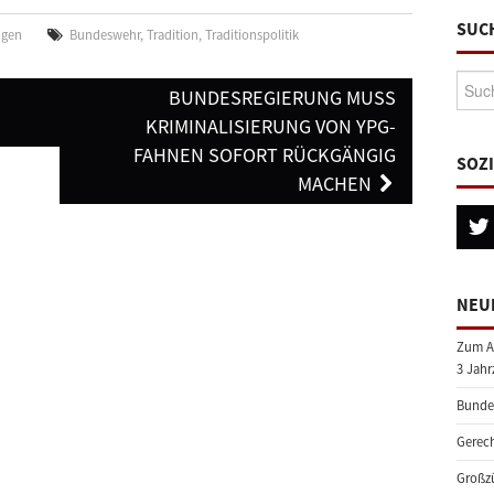
SUC
ngen
Bundeswehr
,
Tradition
,
Traditionspolitik
Suche
BUNDESREGIERUNG MUSS
KRIMINALISIERUNG VON YPG-
FAHNEN SOFORT RÜCKGÄNGIG
SOZ
MACHEN
NEU
Zum A
3 Jahr
Bundes
Gerech
Großzü