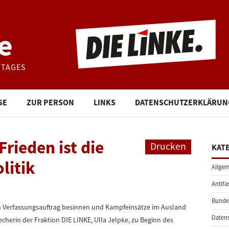
e
STAGES
SE
ZUR PERSON
LINKS
DATENSCHUTZERKLÄRUN
Frieden ist die
Drucken
KAT
litik
Allgem
Antifa
Bunde
en Verfassungsauftrag besinnen und Kampfeinsätze im Ausland
Daten
echerin der Fraktion DIE LINKE, Ulla Jelpke, zu Beginn des