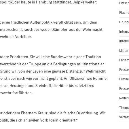
olitik, der heute in Hamburg stattfindet. Jelpke weiter:
Entsch
Flucht
ikt einer friedlichen Außenpolitik verpflichtet sein. Um dem
Grund-
entsprechen, braucht es weder ‚Kämpfer‘ aus der Wehrmacht
Intern
ehr als Vorbilder.
Interv
Milita
ndere Prioritäten. Sie will eine Bundeswehr-eigene Tradition
Parlam
stverständnis der Truppe an die Bedingungen multinationaler
Presse
Grund will von der Leyen eine gewisse Distanz zur Wehrmacht
e ist aber nach wie vor nicht geplant: An Offizieren wie Rommel
Presse
e an Heusinger und Steinhoff, die Hitler bis zuletzt treu
Presse
eswehr fortführten.
Reden
Them
z oder dem Eisernem Kreuz, sind die falsche Orientierung. Wir
Verfas
tik, die sich an zivilen Vorbildern orientiert.“