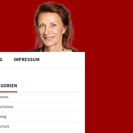
G
IMPRESSUM
EGORIEN
eines
schismus
stag
schutz