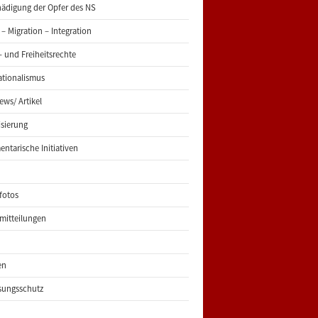
ädigung der Opfer des NS
 – Migration – Integration
 und Freiheitsrechte
ationalismus
iews/ Artikel
risierung
entarische Initiativen
fotos
mitteilungen
en
sungsschutz