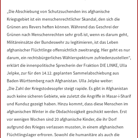
LINKS
„Die Abschiebung von Schutzsuchenden ins afghanische
Kriegsgebiet ist ein menschenrechtlicher Skandal, den sich die
DATENSCHUTZERKLÄRUNG
Grünen ans Revers heften können. Während das Geschrei der
Grünen nach Menschenrechten sehr groß ist, wenn es darum geht,
IMPRESSUM
Militäreinsätze der Bundeswehr zu legitimieren, ist das Leben
afghanischer Flüchtlinge offensichtlich zweitrangig. Hier geht es nur
darum, ein rechtsbürgerliches Wählerspektrum zufriedenzustellen“,
erklärt die innenpolitische Sprecherin der Fraktion DIE LINKE, Ulla
Jelpke, zur für den 14.12. geplanten Sammelabschiebung aus
Baden-Württemberg nach Afghanistan. Ulla Jelpke weiter:
„Die Zahl der Kriegstodesopfer steigt rapide. Es gibt in Afghanistan
auch keine sicheren Gebiete, wie zuletzt die Angriffe in Masar-i-Sharif
und Kunduz gezeigt haben. Hinzu kommt, dass diese Menschen im
afghanischen Winter in die Obdachlosigkeit geschickt werden. Erst
vor wenigen Wochen sind 20 afghanische Kinder, die ihr Dorf
aufgrund des Krieges verlassen mussten, in einem afghanischen
Flüchtlingslager erfroren. Sowohl die humanitäre als auch die