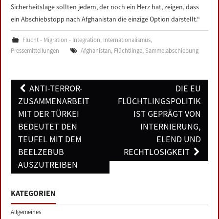
Sicherheitslage sollten jedem, der noch ein Herz hat, zeigen, dass
ein Abschiebstopp nach Afghanistan die einzige Option darstellt.“
Flucht - Migration - Integration
,
Internationalismus
,
Pressemitteilungen
Afghanistan
,
Flüchtlinge
,
Sammelabschiebung
Post
ANTI-TERROR-
DIE EU
navigation
ZUSAMMENARBEIT
FLÜCHTLINGSPOLITIK
MIT DER TÜRKEI
IST GEPRÄGT VON
BEDEUTET DEN
INTERNIERUNG,
TEUFEL MIT DEM
ELEND UND
BEELZEBUB
RECHTLOSIGKEIT
AUSZUTREIBEN
KATEGORIEN
Allgemeines