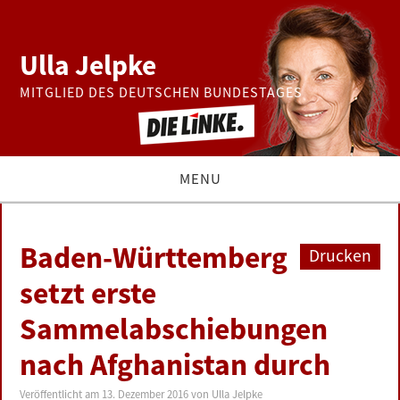
Ulla Jelpke
MITGLIED DES DEUTSCHEN BUNDESTAGES
MENU
THEMEN
Baden-Württemberg
Drucken
BUNDESTAG
setzt erste
Sammelabschiebungen
PRESSE
nach Afghanistan durch
ZUR PERSON
Veröffentlicht am
13. Dezember 2016
von
Ulla Jelpke