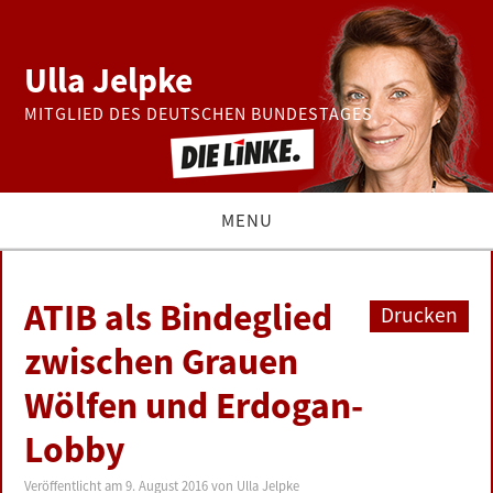
Ulla Jelpke
MITGLIED DES DEUTSCHEN BUNDESTAGES
MENU
THEMEN
ATIB als Bindeglied
Drucken
BUNDESTAG
zwischen Grauen
Wölfen und Erdogan-
PRESSE
Lobby
ZUR PERSON
Veröffentlicht am
9. August 2016
von
Ulla Jelpke