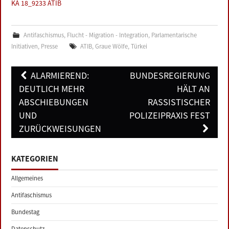
KA 18_9233 ATIB
Antifaschismus
,
Flucht - Migration - Integration
,
Parlamentarische
Initiativen
,
Presse
ATIB
,
Graue Wölfe
,
Türkei
Post
ALARMIEREND:
BUNDESREGIERUNG
navigation
DEUTLICH MEHR
HÄLT AN
ABSCHIEBUNGEN
RASSISTISCHER
UND
POLIZEIPRAXIS FEST
ZURÜCKWEISUNGEN
KATEGORIEN
Allgemeines
Antifaschismus
Bundestag
Datenschutz