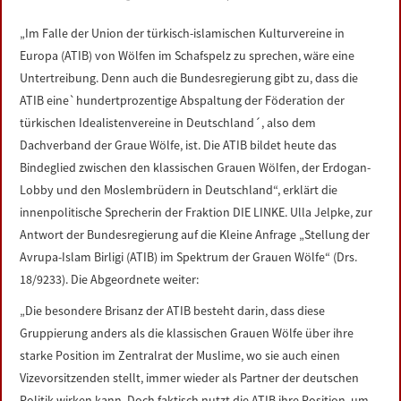
LINKS
„Im Falle der Union der türkisch-islamischen Kulturvereine in
Europa (ATIB) von Wölfen im Schafspelz zu sprechen, wäre eine
DATENSCHUTZERKLÄRUNG
Untertreibung. Denn auch die Bundesregierung gibt zu, dass die
ATIB eine`hundertprozentige Abspaltung der Föderation der
IMPRESSUM
türkischen Idealistenvereine in Deutschland´, also dem
Dachverband der Graue Wölfe, ist. Die ATIB bildet heute das
Bindeglied zwischen den klassischen Grauen Wölfen, der Erdogan-
Lobby und den Moslembrüdern in Deutschland“, erklärt die
innenpolitische Sprecherin der Fraktion DIE LINKE. Ulla Jelpke, zur
Antwort der Bundesregierung auf die Kleine Anfrage „Stellung der
Avrupa-Islam Birligi (ATIB) im Spektrum der Grauen Wölfe“ (Drs.
18/9233). Die Abgeordnete weiter:
„Die besondere Brisanz der ATIB besteht darin, dass diese
Gruppierung anders als die klassischen Grauen Wölfe über ihre
starke Position im Zentralrat der Muslime, wo sie auch einen
Vizevorsitzenden stellt, immer wieder als Partner der deutschen
Politik wirken kann. Doch faktisch nutzt die ATIB ihre Position, um