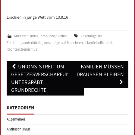
Erschien in junge Welt vom 13.8.16
Antifaschismus
,
Interviews/ Artikel
Anschläge auf
Flüchtlingsunterkünfte
,
Anschläge auf Moscheen
,
Islamfeindlichkeit
,
Rechtsextremismus
Post
UNIONS-STREIT UM
FAMILIEN MÜSSEN
navigation
GESETZESVERSCHÄRFUNGEN
DRAUSSEN BLEIBEN
UNTERGRÄBT
GRUNDRECHTE
KATEGORIEN
Allgemeines
Antifaschismus