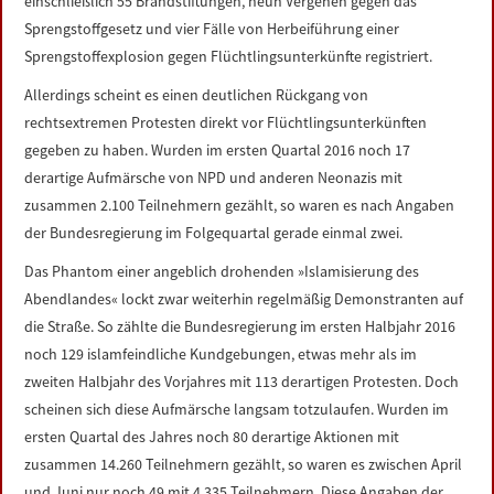
einschließlich 55 Brandstiftungen, neun Vergehen gegen das
Sprengstoffgesetz und vier Fälle von Herbeiführung einer
Sprengstoffexplosion gegen Flüchtlingsunterkünfte registriert.
Allerdings scheint es einen deutlichen Rückgang von
rechtsextremen Protesten direkt vor Flüchtlingsunterkünften
gegeben zu haben. Wurden im ersten Quartal 2016 noch 17
derartige Aufmärsche von NPD und anderen Neonazis mit
zusammen 2.100 Teilnehmern gezählt, so waren es nach Angaben
der Bundesregierung im Folgequartal gerade einmal zwei.
Das Phantom einer angeblich drohenden »Islamisierung des
Abendlandes« lockt zwar weiterhin regelmäßig Demonstranten auf
die Straße. So zählte die Bundesregierung im ersten Halbjahr 2016
noch 129 islamfeindliche Kundgebungen, etwas mehr als im
zweiten Halbjahr des Vorjahres mit 113 derartigen Protesten. Doch
scheinen sich diese Aufmärsche langsam totzulaufen. Wurden im
ersten Quartal des Jahres noch 80 derartige Aktionen mit
zusammen 14.260 Teilnehmern gezählt, so waren es zwischen April
und Juni nur noch 49 mit 4.335 Teilnehmern. Diese Angaben der