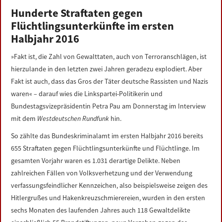
LINKS
Hunderte Straftaten gegen
Flüchtlingsunterkünfte im ersten
DATENSCHUTZERKLÄRUNG
Halbjahr 2016
»Fakt ist, die Zahl von Gewalttaten, auch von Terroranschlägen, ist
IMPRESSUM
hierzulande in den letzten zwei Jahren geradezu explodiert. Aber
Fakt ist auch, dass das Gros der Täter deutsche Rassisten und Nazis
waren« – darauf wies die Linkspartei-Politikerin und
Bundestagsvizepräsidentin Petra Pau am Donnerstag im Interview
mit dem
Westdeutschen Rundfunk
hin.
So zählte das Bundeskriminalamt im ersten Halbjahr 2016 bereits
655 Straftaten gegen Flüchtlingsunterkünfte und Flüchtlinge. Im
gesamten Vorjahr waren es 1.031 derartige Delikte. Neben
zahlreichen Fällen von Volksverhetzung und der Verwendung
verfassungsfeindlicher Kennzeichen, also beispielsweise zeigen des
Hitlergrußes und Hakenkreuzschmierereien, wurden in den ersten
sechs Monaten des laufenden Jahres auch 118 Gewaltdelikte