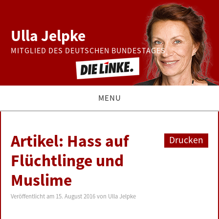
Ulla Jelpke
MITGLIED DES DEUTSCHEN BUNDESTAGES
MENU
THEMEN
Artikel: Hass auf
Drucken
BUNDESTAG
Flüchtlinge und
Muslime
PRESSE
Veröffentlicht am
15. August 2016
von
Ulla Jelpke
ZUR PERSON