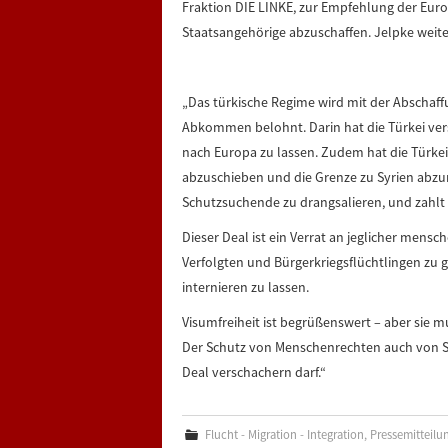
Fraktion DIE LINKE, zur Empfehlung der Euro
Staatsangehörige abzuschaffen. Jelpke weite
„Das türkische Regime wird mit der Abschaff
Abkommen belohnt. Darin hat die Türkei ver
nach Europa zu lassen. Zudem hat die Türkei
abzuschieben und die Grenze zu Syrien abzur
Schutzsuchende zu drangsalieren, und zahlt 
Dieser Deal ist ein Verrat an jeglicher mensc
Verfolgten und Bürgerkriegsflüchtlingen zu ge
internieren zu lassen.
Visumfreiheit ist begrüßenswert – aber sie m
Der Schutz von Menschenrechten auch von S
Deal verschachern darf.“
Flucht - Migration - Integration
,
Pressemitteilu