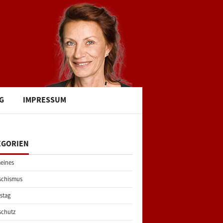
G
IMPRESSUM
EGORIEN
eines
schismus
stag
schutz