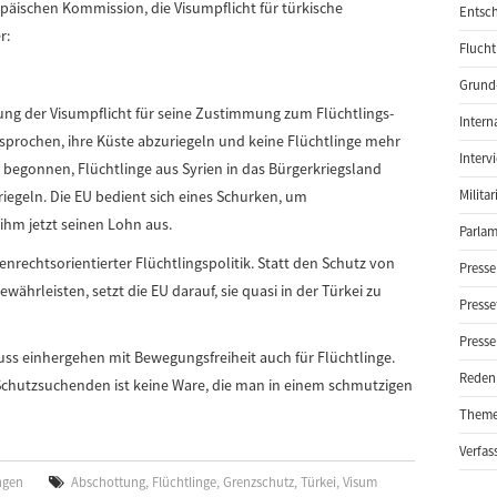
päischen Kommission, die Visumpflicht für türkische
Entsch
r:
Flucht
Grund-
ung der Visumpflicht für seine Zustimmung zum Flüchtlings-
Intern
sprochen, ihre Küste abzuriegeln und keine Flüchtlinge mehr
Interv
 begonnen, Flüchtlinge aus Syrien in das Bürgerkriegsland
iegeln. Die EU bedient sich eines Schurken, um
Milita
ihm jetzt seinen Lohn aus.
Parlam
henrechtsorientierter Flüchtlingspolitik. Statt den Schutz von
Presse
währleisten, setzt die EU darauf, sie quasi in der Türkei zu
Presse
Presse
uss einhergehen mit Bewegungsfreiheit auch für Flüchtlinge.
Reden
chutzsuchenden ist keine Ware, die man in einem schmutzigen
Them
Verfas
ngen
Abschottung
,
Flüchtlinge
,
Grenzschutz
,
Türkei
,
Visum