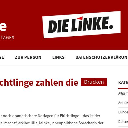
e
STAGES
SE
ZUR PERSON
LINKS
DATENSCHUTZERKLÄRUN
chtlinge zahlen die
Drucken
KAT
Allgem
Antifa
Bunde
er noch dramatischere Notlagen für Flüchtlinge – das ist der
Daten
ei macht“, erklärt Ulla Jelpke, innenpolitische Sprecherin der