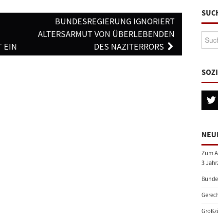
SUC
BUNDESREGIERUNG IGNORIERT
ALTERSARMUT VON ÜBERLEBENDEN
Suche
 EIN
DES NAZITERRORS
SOZ
NEU
Zum A
3 Jahr
Bundes
Gerech
Großzü