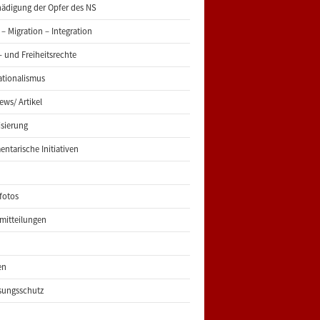
ädigung der Opfer des NS
 – Migration – Integration
 und Freiheitsrechte
ationalismus
iews/ Artikel
risierung
entarische Initiativen
fotos
mitteilungen
en
sungsschutz