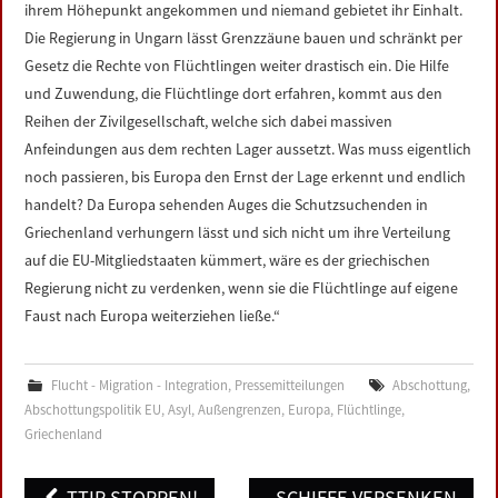
ihrem Höhepunkt angekommen und niemand gebietet ihr Einhalt.
Die Regierung in Ungarn lässt Grenzzäune bauen und schränkt per
Gesetz die Rechte von Flüchtlingen weiter drastisch ein. Die Hilfe
und Zuwendung, die Flüchtlinge dort erfahren, kommt aus den
Reihen der Zivilgesellschaft, welche sich dabei massiven
Anfeindungen aus dem rechten Lager aussetzt. Was muss eigentlich
noch passieren, bis Europa den Ernst der Lage erkennt und endlich
handelt? Da Europa sehenden Auges die Schutzsuchenden in
Griechenland verhungern lässt und sich nicht um ihre Verteilung
auf die EU-Mitgliedstaaten kümmert, wäre es der griechischen
Regierung nicht zu verdenken, wenn sie die Flüchtlinge auf eigene
Faust nach Europa weiterziehen ließe.“
Flucht - Migration - Integration
,
Pressemitteilungen
Abschottung
,
Abschottungspolitik EU
,
Asyl
,
Außengrenzen
,
Europa
,
Flüchtlinge
,
Griechenland
Post
TTIP STOPPEN!
SCHIFFE VERSENKEN