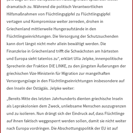
LINKS
dramatisch zu. Während die politisch Verantwortlichen
Hilfsmaßnahmen von Flüchtlingsgipfel zu Flüchtlingsgipfel
DATENSCHUTZERKLÄRUNG
vertagen und Kompromisse weiter zerreden, drohen in
Griechenland mittlerweile Hungeraufstände in den
Flüchtlingseinrichtungen. Die Versorgung der Schutzsuchenden
IMPRESSUM
kann dort längst nicht mehr allein bewältigt werden. Die
Finanzkrise in Griechenland trifft die Schwächsten am härtesten
und Europa sieht tatenlos zu“, erklärt Ulla Jelpke, innenpolitische
Sprecherin der Fraktion DIE LINKE, zu den jüngsten Äußerungen der
griechischen Vize-Ministerin für Migration zur mangelhaften
Versorgungslage in den Flüchtlingseinrichtungen insbesondere auf
den Inseln der Ostägäis. Jelpke weiter:
„Bereits Mitte des letzten Jahrhunderts dienten griechische Inseln
als Leprakolonien dem Zweck, unliebsame Menschen auszugrenzen
und zu isolieren. Nun drängt sich der Eindruck auf, dass Flüchtlinge
auf ihnen faktisch weggesperrt werden sollen, damit sie nicht weiter
nach Europa vordringen. Die Abschottungspolitik der EU ist auf