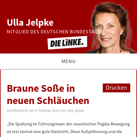
Ulla Jelpke
MITGLIED DES DEUTSCHEN BUNDESTAGES
MENU
THEMEN
Braune Soße in
Drucken
BUNDESTAG
neuen Schläuchen
PRESSE
Veröffentlicht am
5. Februar 2015
von
Ulla Jelpke
„Die Spaltung im Führungsteam der rassistischen Pegida-Bewegung
ZUR PERSON
ist erst einmal eine gute Nachricht. Diese Aufsplitterung und die