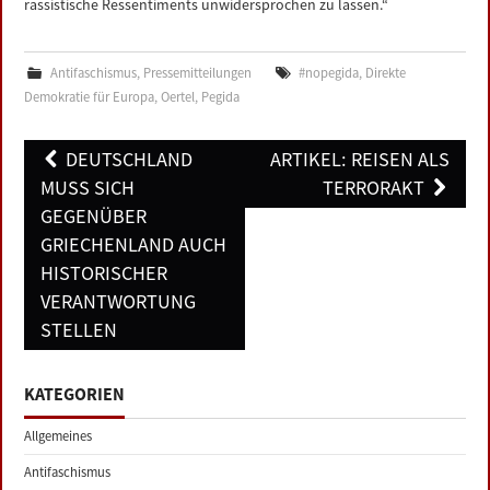
rassistische Ressentiments unwidersprochen zu lassen.“
Antifaschismus
,
Pressemitteilungen
#nopegida
,
Direkte
Demokratie für Europa
,
Oertel
,
Pegida
Post
DEUTSCHLAND
ARTIKEL: REISEN ALS
navigation
MUSS SICH
TERRORAKT
GEGENÜBER
GRIECHENLAND AUCH
HISTORISCHER
VERANTWORTUNG
STELLEN
KATEGORIEN
Allgemeines
Antifaschismus