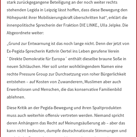
stark zurückgegangene Beteiligung an der noch weiter rechts
LINKS
stehenden Legida in Leipzig lässt hoffen, dass diese Bewegung den
Höhepunkt ihrer Mobilisierungskraft überschritten hat“, erklärt die
DATENSCHUTZERKLÄRUNG
innenpolitische Sprecherin der Fraktion DIE LINKE., Ulla Jelpke. Die
Abgeordnete weiter:
IMPRESSUM
„Grund zur Entwarnung ist das noch lange nicht. Denn der jetzt von
Ex-Pegida-Sprecherin Kathrin Oertel ins Leben gerufene Verein
`Direkte Demokratie für Europa´ enthält dieselbe braune Soße in
neuen Schläuchen. Hier soll unter wohlklingendem Namen eine
rechte Pressure Group zur Durchsetzung von roher Bürgerlichkeit
entstehen – auf Kosten von Zuwanderern, Muslimen aber auch
Erwerbslosen und Menschen, die das konservative Familienbild
ablehnen.
Diese Kritik an der Pegida-Bewegung und ihren Spaltprodukten
muss auch weiterhin offensiv vertreten werden. Niemand spricht
deren Anhängern das Recht auf Meinungsäußerung ab – aber das
kann nicht bedeuten, dumpfe deutschnationale Stimmungen und