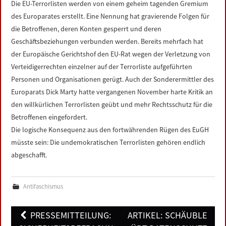
Die EU-Terrorlisten werden von einem geheim tagenden Gremium
LINKS
des Europarates erstellt. Eine Nennung hat gravierende Folgen für
die Betroffenen, deren Konten gesperrt und deren
DATENSCHUTZERKLÄRUNG
Geschäftsbeziehungen verbunden werden. Bereits mehrfach hat
der Europäische Gerichtshof den EU-Rat wegen der Verletzung von
IMPRESSUM
Verteidigerrechten einzelner auf der Terrorliste aufgeführten
Personen und Organisationen gerügt. Auch der Sonderermittler des
Europarats Dick Marty hatte vergangenen November harte Kritik an
den willkürlichen Terrorlisten geübt und mehr Rechtsschutz für die
Betroffenen eingefordert.
Die logische Konsequenz aus den fortwährenden Rügen des EuGH
müsste sein: Die undemokratischen Terrorlisten gehören endlich
abgeschafft.
Antifaschismus
Post
PRESSEMITTEILUNG:
ARTIKEL: SCHÄUBLE