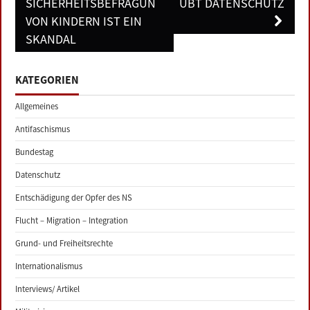
navigation
SICHERHEITSBEFRAGUNG
ÜBT DATENSCHUTZ
VON KINDERN IST EIN
SKANDAL
KATEGORIEN
Allgemeines
Antifaschismus
Bundestag
Datenschutz
Entschädigung der Opfer des NS
Flucht – Migration – Integration
Grund- und Freiheitsrechte
Internationalismus
Interviews/ Artikel