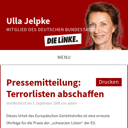
Ulla Jelpke
MITGLIED DES DEUTSCHEN BUNDESTAGES
MENU
THEMEN
Pressemitteilung:
Drucken
BUNDESTAG
Terrorlisten abschaffen
PRESSE
Veröffentlicht am
3. September 2008
von
admin
Dieses Urteil des Europäischen Gerichtshofes ist eine erneute
ZUR PERSON
Ohrfeige für die Praxis der „schwarzen Listen“ der EU.