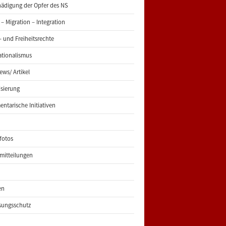
ädigung der Opfer des NS
 – Migration – Integration
 und Freiheitsrechte
ationalismus
iews/ Artikel
risierung
entarische Initiativen
fotos
mitteilungen
en
sungsschutz