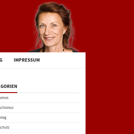
G
IMPRESSUM
EGORIEN
eines
schismus
stag
schutz