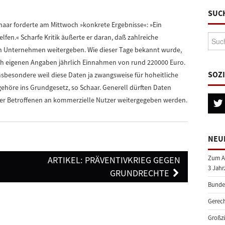
SUC
aar forderte am Mittwoch »konkrete Ergebnisse«: »Ein
Suche
lfen.« Scharfe Kritik äußerte er daran, daß zahlreiche
 Unternehmen weitergeben. Wie dieser Tage bekannt wurde,
ach eigenen Angaben jährlich Einnahmen von rund 220000 Euro.
SOZ
nsbesondere weil diese Daten ja zwangsweise für hoheitliche
höre ins Grundgesetz, so Schaar. Generell dürften Daten
 der Betroffenen an kommerzielle Nutzer weitergegeben werden.
NEU
ARTIKEL: PRÄVENTIVKRIEG GEGEN
Zum A
3 Jahr
GRUNDRECHTE
Bundes
Gerech
Großzü