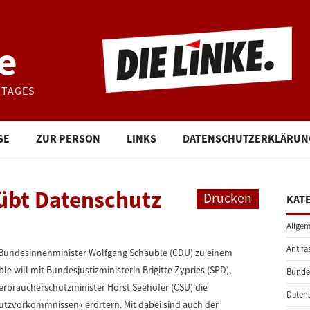
e
STAGES
SE
ZUR PERSON
LINKS
DATENSCHUTZERKLÄRUN
 übt Datenschutz
Drucken
KAT
Allgem
Antifa
Bundesinnenminister Wolfgang Schäuble (CDU) zu einem
le will mit Bundesjustizministerin Brigitte Zypries (SPD),
Bunde
Verbraucherschutzminister Horst Seehofer (CSU) die
Daten
tzvorkommnissen« erörtern. Mit dabei sind auch der