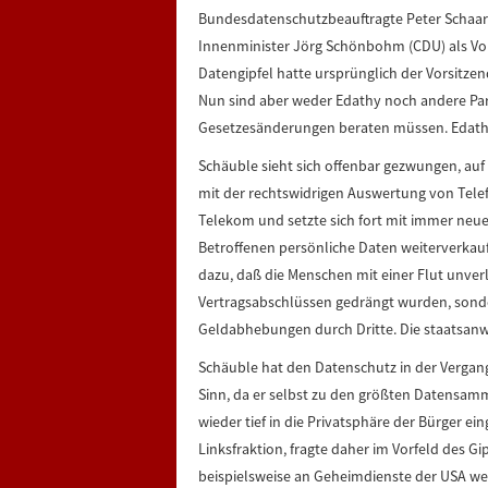
Bundesdatenschutzbeauftragte Peter Schaa
Innenminister Jörg Schönbohm (CDU) als Vors
Datengipfel hatte ursprünglich der Vorsitzen
Nun sind aber weder Edathy noch andere Parl
Gesetzesänderungen beraten müssen. Edathy 
Schäuble sieht sich offenbar gezwungen, auf 
mit der rechtswidrigen Auswertung von Telef
Telekom und setzte sich fort mit immer neu
Betroffenen persönliche Daten weiterverkauf
dazu, daß die Menschen mit einer Flut unve
Vertragsabschlüssen gedrängt wurden, sond
Geldabhebungen durch Dritte. Die staatsanw
Schäuble hat den Datenschutz in der Vergan
Sinn, da er selbst zu den größten Datensamm
wieder tief in die Privatsphäre der Bürger ei
Linksfraktion, fragte daher im Vorfeld des Gi
beispielsweise an Geheimdienste der USA wei