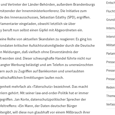
Entsch
r und Vertreter der Länder-Behörden, außerdem Brandenburgs
itzender der Innenministerkonferenz. Die Initiative zum
Flucht
de des Innenausschusses, Sebastian Edathy (SPD), ergriffen.
Grund-
amentarier eingeladen, obwohl letztlich sie über
Intern
beruft nun selbst einen Gipfel mit Abgeordneten ein.
Interv
eine Reihe von aktuellen Skandalen zu reagieren: Es ging los
ondaten kritischer Aufsichtsratsmitglieder durch die Deutsche
Milita
en Meldungen, daß vielfach ohne Einverständnis der
Parlam
t worden sind. Dieser schwunghafte Handel führte nicht nur
Presse
rlangter Werbung belästigt und am Telefon zu unerwünschten
Presse
ern auch zu Zugriffen auf Bankkonten und unerlaubten
altschaftlichen Ermittlungen laufen noch.
Presse
genheit mehrfach als »Täterschutz« bezeichnet. Das macht
Reden
lern gehört. Mit seiner law-and-order-Politik hat er immer
Them
ngegriffen. Jan Korte, datenschutzpolitischer Sprecher der
Verfas
pfeltreffens: »Ein Mann, der Daten deutscher Bürger
tergibt, will diese nun glaubhaft vor einem Mißbrauch ihrer