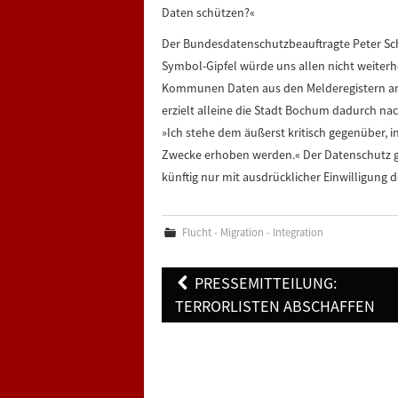
Daten schützen?«
Der Bundesdatenschutzbeauftragte Peter Sch
Symbol-Gipfel würde uns allen nicht weiterhe
Kommunen Daten aus den Melderegistern an
erzielt alleine die Stadt Bochum dadurch n
»Ich stehe dem äußerst kritisch gegenüber, i
Zwecke erhoben werden.« Der Datenschutz ge
künftig nur mit ausdrücklicher Einwilligung
Flucht - Migration - Integration
Post
PRESSEMITTEILUNG:
navigation
TERRORLISTEN ABSCHAFFEN