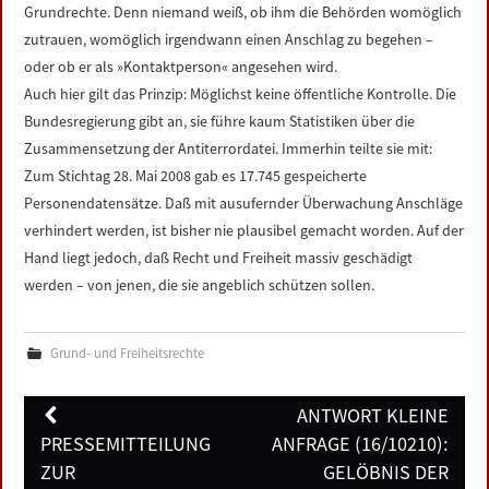
Grundrechte. Denn niemand weiß, ob ihm die Behörden womöglich
zutrauen, womöglich irgendwann einen Anschlag zu begehen –
oder ob er als »Kontaktperson« angesehen wird.
Auch hier gilt das Prinzip: Möglichst keine öffentliche Kontrolle. Die
Bundesregierung gibt an, sie führe kaum Statistiken über die
Zusammensetzung der Antiterrordatei. Immerhin teilte sie mit:
Zum Stichtag 28. Mai 2008 gab es 17.745 gespeicherte
Personendatensätze. Daß mit ausufernder Überwachung Anschläge
verhindert werden, ist bisher nie plausibel gemacht worden. Auf der
Hand liegt jedoch, daß Recht und Freiheit massiv geschädigt
werden – von jenen, die sie angeblich schützen sollen.
Grund- und Freiheitsrechte
Post
ANTWORT KLEINE
navigation
PRESSEMITTEILUNG
ANFRAGE (16/10210):
ZUR
GELÖBNIS DER