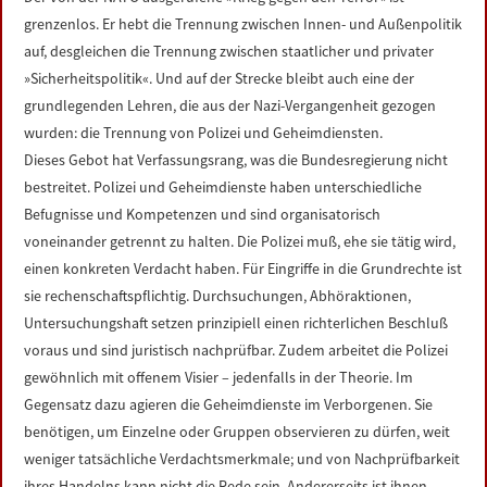
LINKS
grenzenlos. Er hebt die Trennung zwischen Innen- und Außenpolitik
auf, desgleichen die Trennung zwischen staatlicher und privater
DATENSCHUTZERKLÄRUNG
»Sicherheitspolitik«. Und auf der Strecke bleibt auch eine der
grundlegenden Lehren, die aus der Nazi-Vergangenheit gezogen
wurden: die Trennung von Polizei und Geheimdiensten.
IMPRESSUM
Dieses Gebot hat Verfassungsrang, was die Bundesregierung nicht
bestreitet. Polizei und Geheimdienste haben unterschiedliche
Befugnisse und Kompetenzen und sind organisatorisch
voneinander getrennt zu halten. Die Polizei muß, ehe sie tätig wird,
einen konkreten Verdacht haben. Für Eingriffe in die Grundrechte ist
sie rechenschaftspflichtig. Durchsuchungen, Abhöraktionen,
Untersuchungshaft setzen prinzipiell einen richterlichen Beschluß
voraus und sind juristisch nachprüfbar. Zudem arbeitet die Polizei
gewöhnlich mit offenem Visier – jedenfalls in der Theorie. Im
Gegensatz dazu agieren die Geheimdienste im Verborgenen. Sie
benötigen, um Einzelne oder Gruppen observieren zu dürfen, weit
weniger tatsächliche Verdachtsmerkmale; und von Nachprüfbarkeit
ihres Handelns kann nicht die Rede sein. Andererseits ist ihnen