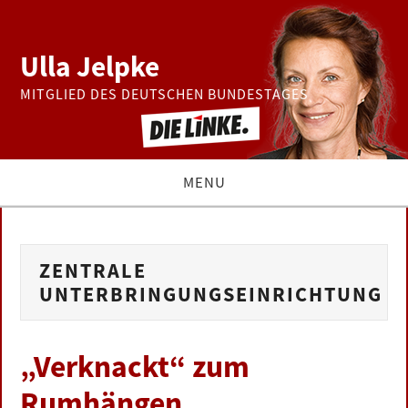
Ulla Jelpke
MITGLIED DES DEUTSCHEN BUNDESTAGES
MENU
THEMEN
ZENTRALE
BUNDESTAG
UNTERBRINGUNGSEINRICHTUNG
PRESSE
„Verknackt“ zum
ZUR PERSON
Rumhängen