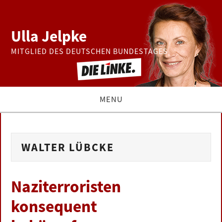
Ulla Jelpke
MITGLIED DES DEUTSCHEN BUNDESTAGES
MENU
THEMEN
WALTER LÜBCKE
BUNDESTAG
PRESSE
Naziterroristen
konsequent
ZUR PERSON