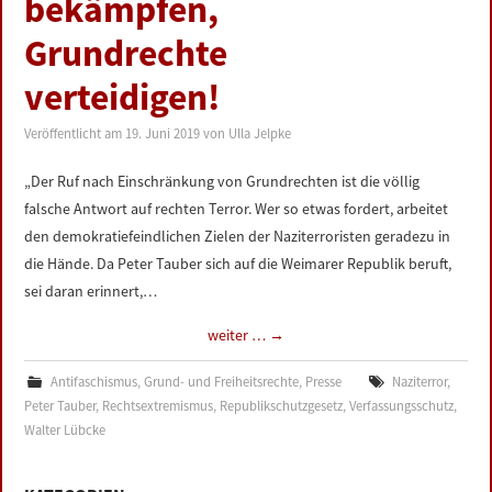
bekämpfen,
LINKS
Grundrechte
DATENSCHUTZERKLÄRUNG
verteidigen!
Veröffentlicht am
19. Juni 2019
von
Ulla Jelpke
IMPRESSUM
„Der Ruf nach Einschränkung von Grundrechten ist die völlig
falsche Antwort auf rechten Terror. Wer so etwas fordert, arbeitet
den demokratiefeindlichen Zielen der Naziterroristen geradezu in
die Hände. Da Peter Tauber sich auf die Weimarer Republik beruft,
sei daran erinnert,…
weiter …
→
Antifaschismus
,
Grund- und Freiheitsrechte
,
Presse
Naziterror
,
Peter Tauber
,
Rechtsextremismus
,
Republikschutzgesetz
,
Verfassungsschutz
,
Walter Lübcke