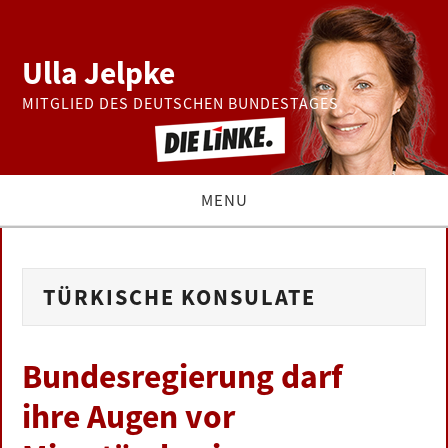
Ulla Jelpke
MITGLIED DES DEUTSCHEN BUNDESTAGES
MENU
THEMEN
TÜRKISCHE KONSULATE
BUNDESTAG
PRESSE
Bundesregierung darf
ihre Augen vor
ZUR PERSON