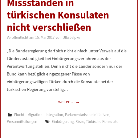
Missständen in
LINKS
türkischen Konsulaten
DATENSCHUTZERKLÄRUNG
nicht verschließen
Veröffentlicht am
15. Mai 2017
von
Ulla Jelpke
IMPRESSUM
„Die Bundesregierung darf sich nicht einfach unter Verweis auf die
Länderzuständigkeit bei Einbürgerungsverfahren aus der
Verantwortung stehlen. Denn nicht die Länder sondern nur der
Bund kann bezüglich eingezogener Pässe von
einbürgerungswilligen Türken durch die Konsulate bei der
türkischen Regierung vorstellig…
weiter …
→
Flucht - Migration - Integration
,
Parlamentarische Initiativen
,
Pressemitteilungen
Einbürgerung
,
Pässe
,
Türkische Konsulate