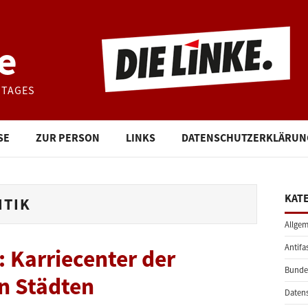
e
STAGES
SE
ZUR PERSON
LINKS
DATENSCHUTZERKLÄRUN
KAT
ITIK
Allgem
Antifa
: Karriecenter der
Bunde
n Städten
Daten