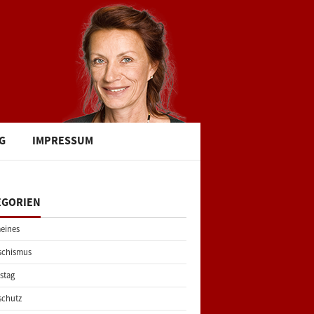
G
IMPRESSUM
EGORIEN
eines
schismus
stag
schutz