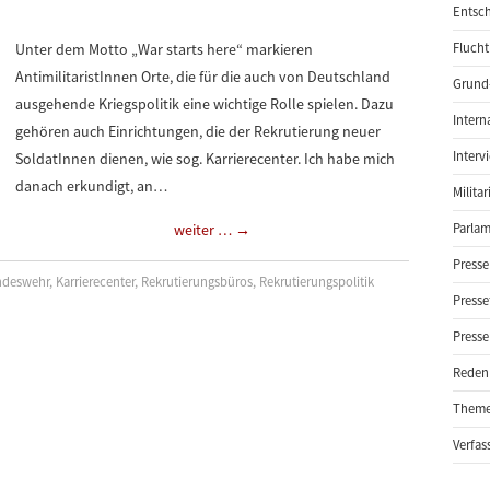
Entsch
Unter dem Motto „War starts here“ markieren
Flucht
AntimilitaristInnen Orte, die für die auch von Deutschland
Grund-
ausgehende Kriegspolitik eine wichtige Rolle spielen. Dazu
Intern
gehören auch Einrichtungen, die der Rekrutierung neuer
Interv
SoldatInnen dienen, wie sog. Karrierecenter. Ich habe mich
danach erkundigt, an…
Milita
weiter …
→
Parlam
Presse
ndeswehr
,
Karrierecenter
,
Rekrutierungsbüros
,
Rekrutierungspolitik
Presse
Presse
Reden
Them
Verfas