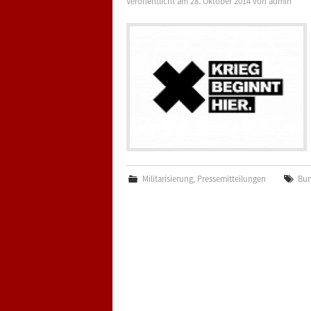
Veröffentlicht am
28. Oktober 2014
von
admin
Militarisierung
,
Pressemitteilungen
Bu