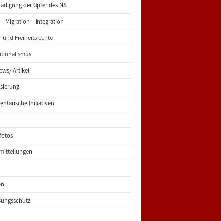
ädigung der Opfer des NS
 – Migration – Integration
 und Freiheitsrechte
ationalismus
iews/ Artikel
risierung
entarische Initiativen
fotos
mitteilungen
en
sungsschutz