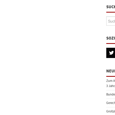
SUC
Suche
SOZ
NEU
Zum A
3 Jahr
Bundes
Gerech
Großzü