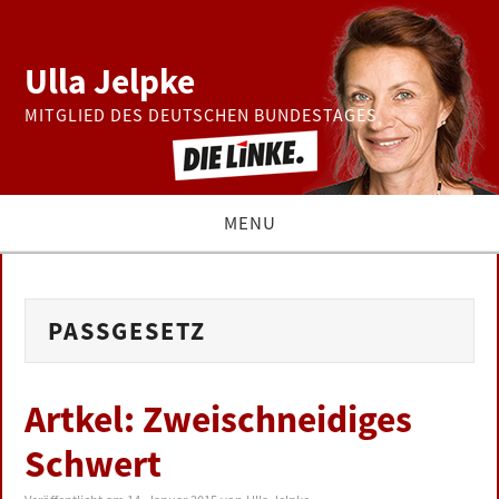
Ulla Jelpke
MITGLIED DES DEUTSCHEN BUNDESTAGES
MENU
THEMEN
PASSGESETZ
BUNDESTAG
PRESSE
Artkel: Zweischneidiges
Schwert
ZUR PERSON