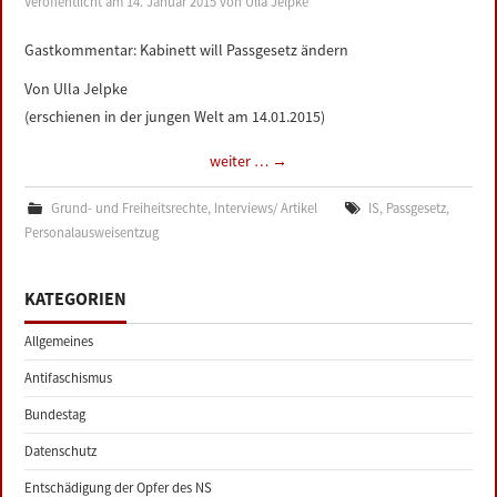
Veröffentlicht am
14. Januar 2015
von
Ulla Jelpke
LINKS
Gastkommentar: Kabinett will Passgesetz ändern
DATENSCHUTZERKLÄRUNG
Von Ulla Jelpke
(erschienen in der jungen Welt am 14.01.2015)
IMPRESSUM
weiter …
→
Grund- und Freiheitsrechte
,
Interviews/ Artikel
IS
,
Passgesetz
,
Personalausweisentzug
KATEGORIEN
Allgemeines
Antifaschismus
Bundestag
Datenschutz
Entschädigung der Opfer des NS