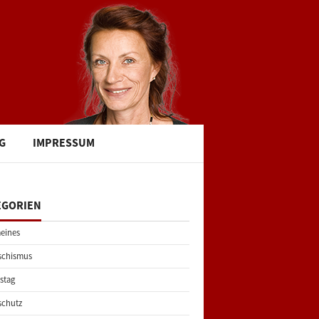
G
IMPRESSUM
EGORIEN
eines
schismus
stag
schutz