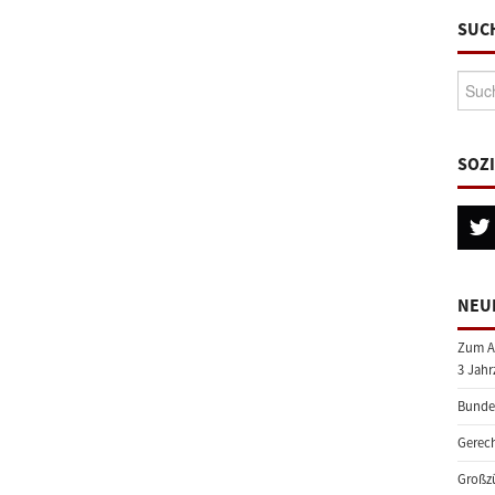
SUC
Suche
SOZ
NEU
Zum A
3 Jahr
Bundes
Gerech
Großzü