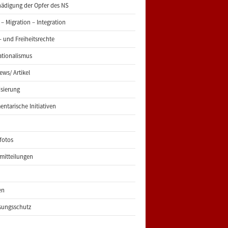
ädigung der Opfer des NS
 – Migration – Integration
 und Freiheitsrechte
ationalismus
iews/ Artikel
risierung
entarische Initiativen
fotos
mitteilungen
en
sungsschutz