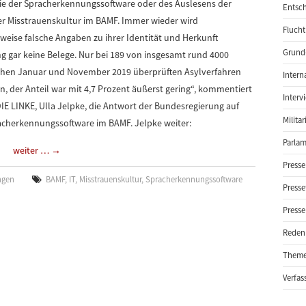
wie der Spracherkennungssoftware oder des Auslesens der
Entsch
r Misstrauenskultur im BAMF. Immer wieder wird
Flucht
weise falsche Angaben zu ihrer Identität und Herkunft
Grund-
ng gar keine Belege. Nur bei 189 von insgesamt rund 4000
schen Januar und November 2019 überprüften Asylverfahren
Intern
n, der Anteil war mit 4,7 Prozent äußerst gering“, kommentiert
Interv
DIE LINKE, Ulla Jelpke, die Antwort der Bundesregierung auf
Milita
pracherkennungssoftware im BAMF. Jelpke weiter:
Parlam
weiter …
→
Presse
ngen
BAMF
,
IT
,
Misstrauenskultur
,
Spracherkennungssoftware
Presse
Presse
Reden
Them
Verfas