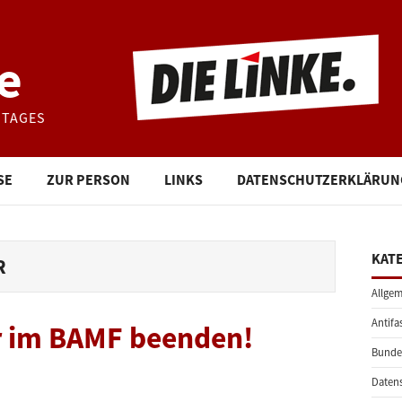
e
STAGES
SE
ZUR PERSON
LINKS
DATENSCHUTZERKLÄRUN
KAT
R
Allgem
Antifa
r im BAMF beenden!
Bunde
Daten