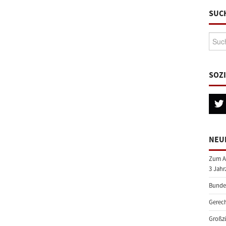
SUC
Suche
SOZ
NEU
Zum A
3 Jahr
Bundes
Gerech
Großzü