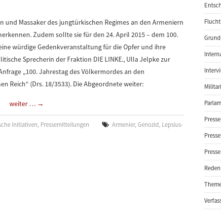
Entsch
en und Massaker des jungtürkischen Regimes an den Armeniern
Flucht
nerkennen. Zudem sollte sie für den 24. April 2015 – dem 100.
Grund-
eine würdige Gedenkveranstaltung für die Opfer und ihre
Intern
itische Sprecherin der Fraktion DIE LINKE., Ulla Jelpke zur
Interv
 Anfrage „100. Jahrestag des Völkermordes an den
 Reich“ (Drs. 18/3533). Die Abgeordnete weiter:
Milita
weiter …
→
Parlam
Presse
che Initiativen
,
Pressemitteilungen
Armenier
,
Genozid
,
Lepsius-
Presse
Presse
Reden
Them
Verfas