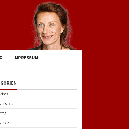
G
IMPRESSUM
EGORIEN
eines
schismus
stag
schutz