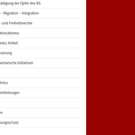
ädigung der Opfer des NS
 – Migration – Integration
 und Freiheitsrechte
ationalismus
iews/ Artikel
risierung
entarische Initiativen
fotos
mitteilungen
en
sungsschutz