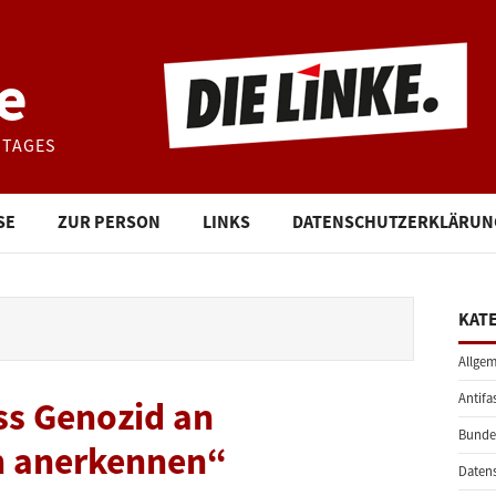
e
STAGES
SE
ZUR PERSON
LINKS
DATENSCHUTZERKLÄRUN
KAT
Allgem
Antifa
s Genozid an
Bunde
h anerkennen“
Daten