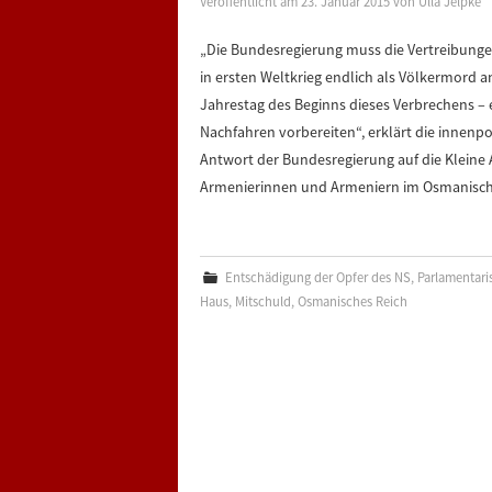
Veröffentlicht am
23. Januar 2015
von
Ulla Jelpke
„Die Bundesregierung muss die Vertreibung
in ersten Weltkrieg endlich als Völkermord a
Jahrestag des Beginns dieses Verbrechens – 
Nachfahren vorbereiten“, erklärt die innenpol
Antwort der Bundesregierung auf die Kleine
Armenierinnen und Armeniern im Osmanischen
Entschädigung der Opfer des NS
,
Parlamentaris
Haus
,
Mitschuld
,
Osmanisches Reich