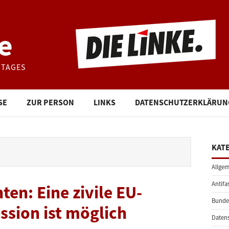
e
STAGES
SE
ZUR PERSON
LINKS
DATENSCHUTZERKLÄRUN
KAT
Allgem
Antifa
en: Eine zivile EU-
Bunde
sion ist möglich
Daten