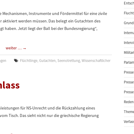
Entsch
 Mechanismen, Instrumente und Fördermittel für eine zivile
Flucht
r aktiviert werden müssen. Das belegt ein Gutachten des
Grund-
gt haben. Jetzt liegt der Ball bei der Bundesregierung“,
Intern
Interv
weiter …
→
Milita
ngen
Flüchtlinge
,
Gutachten
,
Seenotrettung
,
Wissenschaftlicher
Parlam
Presse
lass
Presse
Presse
Reden
leistungen für NS-Unrecht und die Rückzahlung eines
Them
om Tisch. Das sieht nicht nur die griechische Regierung
Verfas