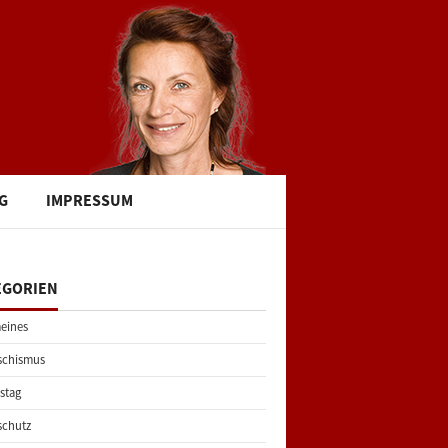
G
IMPRESSUM
EGORIEN
eines
schismus
stag
schutz