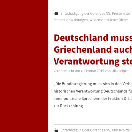
Entschädigung der Opfer des NS
,
Pressemittei
Reparationszahlungen
,
Wissenschaftlicher Dienst
Deutschland muss
Griechenland auch
Verantwortung st
Veröffentlicht am
4. Februar 2015
von
Ulla Jelpke
„Die Bundesregierung muss sich in den Verh
historischen Verantwortung Deutschlands für
innenpolitische Sprecherin der Fraktion DIE L
zur Rückzahlung…
Entschädigung der Opfer des NS
,
Pressemittei