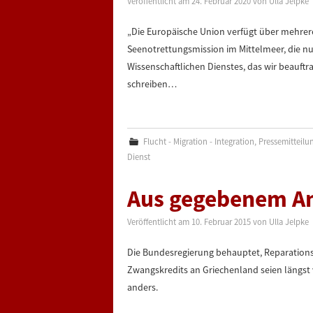
Veröffentlicht am
24. Februar 2020
von
Ulla Jelpke
„Die Europäische Union verfügt über mehrere
Seenotrettungsmission im Mittelmeer, die nu
Wissenschaftlichen Dienstes, das wir beauftra
schreiben…
Flucht - Migration - Integration
,
Pressemitteilu
Dienst
Aus gegebenem An
Veröffentlicht am
10. Februar 2015
von
Ulla Jelpke
Die Bundesregierung behauptet, Reparations
Zwangskredits an Griechenland seien längst v
anders.