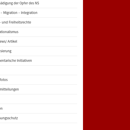
ädigung der Opfer des NS
 – Migration – Integration
 und Freiheitsrechte
ationalismus
iews/ Artikel
risierung
entarische Initiativen
fotos
mitteilungen
en
sungsschutz