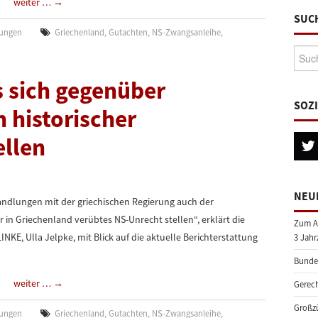
weiter …
→
SUC
lungen
Griechenland
,
Gutachten
,
NS-Zwangsanleihe
,
Suche
 sich gegenüber
SOZ
 historischer
ellen
NEU
andlungen mit der griechischen Regierung auch der
 in Griechenland verübtes NS-Unrecht stellen“, erklärt die
Zum A
INKE, Ulla Jelpke, mit Blick auf die aktuelle Berichterstattung
3 Jahr
Bundes
weiter …
→
Gerech
Großzü
lungen
Griechenland
,
Gutachten
,
NS-Zwangsanleihe
,