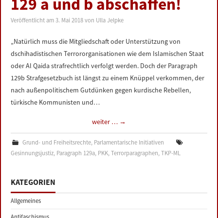
129 a und b abschaffen!
LINKS
Veröffentlicht am
3. Mai 2018
von
Ulla Jelpke
DATENSCHUTZERKLÄRUNG
„Natürlich muss die Mitgliedschaft oder Unterstützung von
dschihadistischen Terrororganisationen wie dem Islamischen Staat
IMPRESSUM
oder Al Qaida strafrechtlich verfolgt werden. Doch der Paragraph
129b Strafgesetzbuch ist längst zu einem Knüppel verkommen, der
nach außenpolitischem Gutdünken gegen kurdische Rebellen,
türkische Kommunisten und…
weiter …
→
Grund- und Freiheitsrechte
,
Parlamentarische Initiativen
Gesinnungsjustiz
,
Paragraph 129a
,
PKK
,
Terrorparagraphen
,
TKP-ML
KATEGORIEN
Allgemeines
Antifaschismus