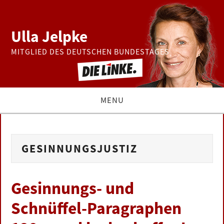
Ulla Jelpke
MITGLIED DES DEUTSCHEN BUNDESTAGES
MENU
THEMEN
GESINNUNGSJUSTIZ
BUNDESTAG
PRESSE
Gesinnungs- und
Schnüffel-Paragraphen
ZUR PERSON