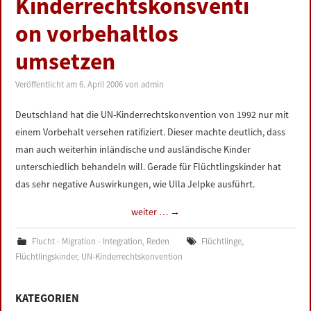
Kinderrechtskonsventi
LINKS
on vorbehaltlos
DATENSCHUTZERKLÄRUNG
umsetzen
Veröffentlicht am
6. April 2006
von
admin
IMPRESSUM
Deutschland hat die UN-Kinderrechtskonvention von 1992 nur mit
einem Vorbehalt versehen ratifiziert. Dieser machte deutlich, dass
man auch weiterhin inländische und ausländische Kinder
unterschiedlich behandeln will. Gerade für Flüchtlingskinder hat
das sehr negative Auswirkungen, wie Ulla Jelpke ausführt.
weiter …
→
Flucht - Migration - Integration
,
Reden
Flüchtlinge
,
Flüchtlingskinder
,
UN-Kinderrechtskonvention
KATEGORIEN